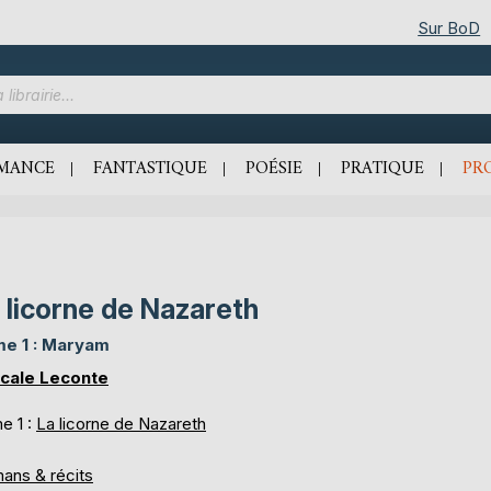
Sur BoD
MANCE
FANTASTIQUE
POÉSIE
PRATIQUE
PR
 licorne de Nazareth
e 1 : Maryam
cale Leconte
e 1 :
La licorne de Nazareth
ans & récits