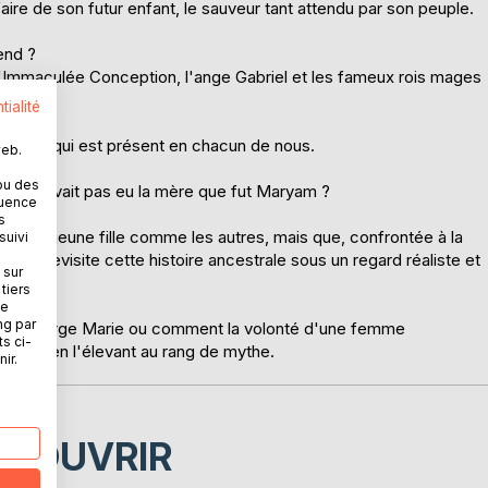
ire de son futur enfant, le sauveur tant attendu par son peuple.
end ?
 l'Immaculée Conception, l'ange Gabriel et les fameux rois mages
tialité
upçonné qui est présent en chacun de nous.
web.
ou des
 s'il n'avait pas eu la mère que fut Maryam ?
quence
s
était une jeune fille comme les autres, mais que, confrontée à la
suivi
trice revisite cette histoire ancestrale sous un regard réaliste et
 sur
tiers
ne
ng par
 de la Vierge Marie ou comment la volonté d'une femme
ts ci-
tinée en l'élevant au rang de mythe.
ir.
ÉCOUVRIR