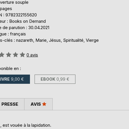
verture souple
 pages
N : 9782322155620
teur : Books on Demand
 de parution : 30.04.2021
ue : français
-clés : nazareth, Marie, Jésus, Spiritualité, Vierge
uation:
0
avis
onible en :
LIVRE
9,00 €
EBOOK
0,99 €
 PRESSE
AVIS
est vouée à la lapidation.