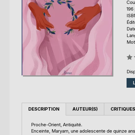
Cou
196
ISB
Édi
Date
Lang
Mots
Éval
0%
Disp
DESCRIPTION
AUTEUR(S)
CRITIQUES
Proche-Orient, Antiquité.
Enceinte, Maryam, une adolescente de quinze ans, 