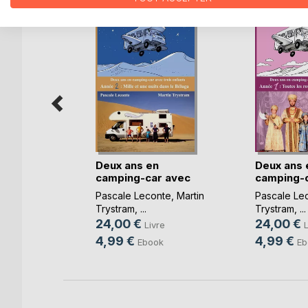
ring
nte
Deux ans en
Deux ans 
camping-car avec
camping-
trois(...)
trois(...)
Pascale Leconte
,
Martin
Pascale Le
Trystram
, ...
Trystram
, ...
24,00 €
24,00 €
Livre
L
4,99 €
4,99 €
Ebook
Eb