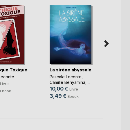
que Toxique
La sirène abyssale
Lulla
Leconte
Pascale Leconte
,
grand
Camille Benyamina
, ...
Livre
10,00 €
Livre
Pascal
Ebook
13,0
3,49 €
Ebook
3,99