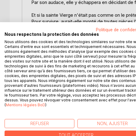
Par son audace, elle y échappera en décidant de fa
Et si la sainte Vierge n'était pas comme on le prét
Pour survivre, aurait-elle monté de toutes pièces
?
Politique de confiden
Nous respectons la protection des données
Ce récit illustre le pouvoir d'autopersuasion inso
Nous utilisons des cookies et des technologies similaires sur notre site 
Certains d'entre eux sont essentiels et techniquement nécessaires. Nous
utilisons également des méthodes d'analyse (par exemple des cookies 
Yeshua serait-il devenu le "Sauveur de l'humanité"
empreintes digitales, ainsi que le suivi côté serveur) pour mesurer la fré
des visites sur notre site et la manière dont il est utilisé. Nous utilisons de
Inspirée par la forte intuition que la Vierge Marie 
technologies de suivi à des fins de marketing et recourons à cet effet au 
côté serveur ainsi qu'à des fournisseurs tiers, ce qui permet d'utiliser des
mort, elle se révéla autrement plus audacieuse, l'au
cookies, des empreintes digitales, des pixels de suivi et des adresses IP
contemporain.
tous les appareils. Nous intégrons également sur notre site des contenus 
provenant d'autres fournisseurs (plateformes vidéo). Nous n'avons aucu
influence sur le traitement ultérieur des données et sur un éventuel tracki
Une relecture moderne et féministe de l'histoire
le fournisseur tiers. Par votre réglage, vous acceptez les processus décri
condamnée à mort parviendra à transformer sa des
dessus. Vous pouvez révoquer votre consentement avec effet pour l'aven
(
Mentions légales BoD
)
D’AUTRES TITRES À D
REFUSER
NON, AJUSTER
TOUT ACCEPTER