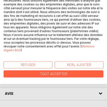
DESCRIPTION
nécessaires. Nous utilisons également des méthodes d'analyse (par
exemple des cookies ou des empreintes digitales, ainsi que le suivi
côté serveur) pour mesurer la fréquence des visites sur notre site et la
manière dont il est utilisé. Nous utilisons des technologies de suivi à
Ashton et Hailey n'étaient pas censés se rencontrer. Des
des fins de marketing et recourons à cet effet au suivi côté serveur
débuts chaotiques lors d'une soirée en boite de nuit
ainsi qu'à des fournisseurs tiers, ce qui permet d'utiliser des cookies,
des empreintes digitales, des pixels de suivi et des adresses IP sur
auraient dû sceller ce premier contact.
tous les appareils. Nous intégrons également sur notre site des
contenus tiers provenant d'autres fournisseurs (plateformes vidéo).
Pourtant, le destin - avec la complicité de la meilleure amie
Nous n'avons aucune influence sur le traitement ultérieur des données
et sur un éventuel tracking par le fournisseur tiers. Par votre réglage,
de Hailey - va s'évertuer à les remettre sur le chemin l'un
vous acceptez les processus décrits ci-dessus. Vous pouvez
de l'autre.
révoquer votre consentement avec effet pour l'avenir. (
Mentions
légales BoD
)
Céderont-ils à leur attirance ?
REFUSER
NON, AJUSTER
AUTEUR(S)
TOUT ACCEPTER
CRITIQUES PRESSE
AVIS