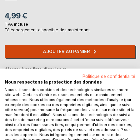
4,99 €
TVA incluse
Téléchargement disponible dès maintenant
AJOUTER AU PANIER
Ajouter à ma liste d'envies
Laisser un avis
Politique de confidentialité
Nous respectons la protection des données
Nous utilisons des cookies et des technologies similaires sur notre
site web. Certains d'entre eux sont essentiels et techniquement
nécessaires. Nous utilisons également des méthodes d'analyse (par
exemple des cookies ou des empreintes digitales, ainsi que le suivi
côté serveur) pour mesurer la fréquence des visites sur notre site et la
manière dont il est utilisé. Nous utilisons des technologies de suivi à
des fins de marketing et recourons à cet effet au suivi côté serveur
DESCRIPTION
ainsi qu'à des fournisseurs tiers, ce qui permet d'utiliser des cookies,
des empreintes digitales, des pixels de suivi et des adresses IP sur
tous les appareils. Nous intégrons également sur notre site des
contenus tiers provenant d'autres fournisseurs (plateformes vidéo).