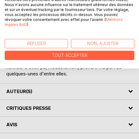
La «lutte pour la santé» qui fait le sujet de ce livre n'est
Nous n'avons aucune influence sur le traitement ultérieur des données
pas celle qu'ont entreprise, et que poursuivent avec un
et sur un éventuel tracking par le fournisseur tiers. Par votre réglage,
succès toujours plus marqué, nombre de ligues et sociétés
vous acceptez les processus décrits ci-dessus. Vous pouvez
révoquer votre consentement avec effet pour l'avenir. (
Mentions
philanthropiques. Certes, personne n'admire plus que moi
légales BoD
)
l'effort généreux de ces sociétés. Qu'il s'agisse de
combattre la mortalité infantile, ou de répandre et de faire
appliquer les règles de l'hygiène, ou encore d'enrayer
REFUSER
NON, AJUSTER
l'extension de ces trois plaies sociales, la tuberculose,
l'alcoolisme, et la syphilis, ce sont là des campagnes
TOUT ACCEPTER
infiniment bienfaisantes; et je considère comme un
honneur d'avoir pu, modestement, prendre ma part de
quelques-unes d'entre elles.
AUTEUR(S)
CRITIQUES PRESSE
AVIS