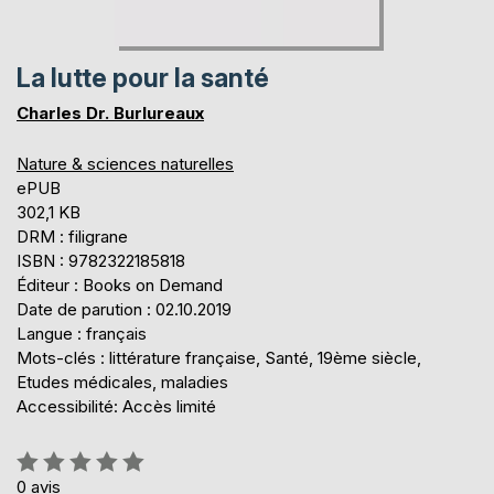
La lutte pour la santé
Charles Dr. Burlureaux
Nature & sciences naturelles
ePUB
302,1 KB
DRM : filigrane
ISBN : 9782322185818
Éditeur : Books on Demand
Date de parution : 02.10.2019
Langue : français
Mots-clés : littérature française, Santé, 19ème siècle,
Etudes médicales, maladies
Accessibilité: Accès limité
Évaluation:
0%
0
avis