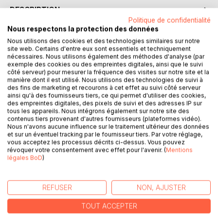
DESCRIPTION
Politique de confidentialité
Nous respectons la protection des données
Sous le second Empire, François d'Haqueville, armateur à
Nous utilisons des cookies et des technologies similaires sur notre
Granville, doit faire face à de graves difficultés financières
site web. Certains d'entre eux sont essentiels et techniquement
nécessaires. Nous utilisons également des méthodes d'analyse (par
face aux concurrents du Havre et à l'émergence de la
exemple des cookies ou des empreintes digitales, ainsi que le suivi
marine à vapeur. Il met tous ses espoirs en son fils,
côté serveur) pour mesurer la fréquence des visites sur notre site et la
Charles, pour qu'il vienne l'épauler afin de prendre plus tard
manière dont il est utilisé. Nous utilisons des technologies de suivi à
des fins de marketing et recourons à cet effet au suivi côté serveur
sa succession, et en son frère Hippolyte, officier de la
ainsi qu'à des fournisseurs tiers, ce qui permet d'utiliser des cookies,
marine impériale. Charles, lui, est amoureux d'Eléonore et
des empreintes digitales, des pixels de suivi et des adresses IP sur
rêve de devenir un grand peintre. Pendant ce temps, Henri,
tous les appareils. Nous intégrons également sur notre site des
le jeune frère de Charles, est tiraillé entre sa vocation
contenus tiers provenant d'autres fournisseurs (plateformes vidéo).
Nous n'avons aucune influence sur le traitement ultérieur des données
religieuse et une certaine attirance pour un jeune garçon,
et sur un éventuel tracking par le fournisseur tiers. Par votre réglage,
fils d'amis de la famille.
vous acceptez les processus décrits ci-dessus. Vous pouvez
Et il y a la concurrence, celle de la famille Sartilly, dont se
révoquer votre consentement avec effet pour l'avenir. (
Mentions
légales BoD
)
fait complice le secrétaire des Haqueville, Achille. Quel rôle
joue la frivole Adélaïde ? Et de quel côté Hippolyte se
rangera-t-il ?
REFUSER
NON, AJUSTER
Une petite ville de province, des conventions sociales, des
on-dit, une atmosphère balzacienne pour ce récit qui est
TOUT ACCEPTER
né d'une histoire vraie.