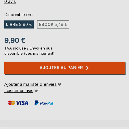
0%
0
avis
Disponible en :
LIVRE
9,90 €
EBOOK
5,49 €
9,90 €
TVA incluse /
Envoi en sus
disponible (dès maintenant)
AJOUTER AU PANIER
Ajouter à ma liste d'envies
Laisser un avis