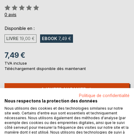
Évaluation:
0%
0
avis
Disponible en :
LIVRE
19,00 €
EBOOK
7,49 €
7,49 €
TVA incluse
Téléchargement disponible dès maintenant
AJOUTER AU PANIER
Politique de confidentialité
Nous respectons la protection des données
Ajouter à ma liste d'envies
Nous utilisons des cookies et des technologies similaires sur notre
Laisser un avis
site web. Certains d'entre eux sont essentiels et techniquement
nécessaires. Nous utilisons également des méthodes d'analyse (par
exemple des cookies ou des empreintes digitales, ainsi que le suivi
côté serveur) pour mesurer la fréquence des visites sur notre site et la
manière dont il est utilisé. Nous utilisons des technologies de suivi à