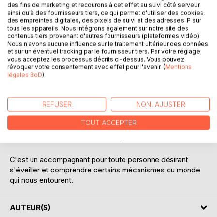
des fins de marketing et recourons à cet effet au suivi côté serveur
ainsi qu'à des fournisseurs tiers, ce qui permet d'utiliser des cookies,
des empreintes digitales, des pixels de suivi et des adresses IP sur
tous les appareils. Nous intégrons également sur notre site des
contenus tiers provenant d'autres fournisseurs (plateformes vidéo).
DESCRIPTION
Nous n'avons aucune influence sur le traitement ultérieur des données
et sur un éventuel tracking par le fournisseur tiers. Par votre réglage,
vous acceptez les processus décrits ci-dessus. Vous pouvez
révoquer votre consentement avec effet pour l'avenir. (
Mentions
les lois de la vie sont plus importantes que la matière de la
légales BoD
)
vie, bien que celle-ci en soit un révélateur dont nous
devons connaître les principes.
REFUSER
NON, AJUSTER
Il n'y a pas d'intention d'ériger un nouveau temple, mais
simplement d'accompagner et de placer entre les mains
TOUT ACCEPTER
du lecteur des clés avec lesquelles il lui sera possible
d'avancer vers une autre nature que l'homme.
C'est un accompagnant pour toute personne désirant
s'éveiller et comprendre certains mécanismes du monde
qui nous entourent.
AUTEUR(S)