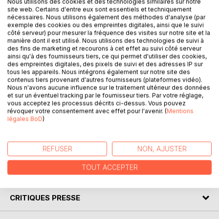
Nous utilisons des cookies et des technologies similaires sur notre
site web. Certains d'entre eux sont essentiels et techniquement
nécessaires. Nous utilisons également des méthodes d'analyse (par
Partant du postulat que les religions sont des créations
exemple des cookies ou des empreintes digitales, ainsi que le suivi
humaines, celles-ci peuvent dès lors être appréhendées
côté serveur) pour mesurer la fréquence des visites sur notre site et la
comme autant de miroirs de notre psyché. Quelles
manière dont il est utilisé. Nous utilisons des technologies de suivi à
des fins de marketing et recourons à cet effet au suivi côté serveur
connaissances l’étude des courants religieux serait-elle
ainsi qu'à des fournisseurs tiers, ce qui permet d'utiliser des cookies,
susceptible de nous apporter sur l’esprit humain ?
des empreintes digitales, des pixels de suivi et des adresses IP sur
tous les appareils. Nous intégrons également sur notre site des
contenus tiers provenant d'autres fournisseurs (plateformes vidéo).
Nous n'avons aucune influence sur le traitement ultérieur des données
Il en résulte que les étapes et événements marquants des
et sur un éventuel tracking par le fournisseur tiers. Par votre réglage,
premiers temps de la vie créent des structures
vous acceptez les processus décrits ci-dessus. Vous pouvez
révoquer votre consentement avec effet pour l'avenir. (
Mentions
métapsychologiques venant introduire des biais subjectifs
légales BoD
)
allant bien au-delà du cadre spirituel pour concerner un
ensemble de représentations symboliques présentes dans
les sciences humaines.
REFUSER
NON, AJUSTER
TOUT ACCEPTER
AUTEUR(S)
CRITIQUES PRESSE