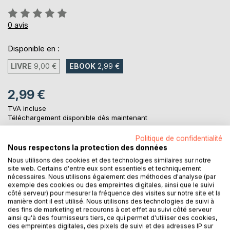
Évaluation:
0%
0
avis
Disponible en :
LIVRE
9,00 €
EBOOK
2,99 €
2,99 €
TVA incluse
Téléchargement disponible dès maintenant
Politique de confidentialité
Nous respectons la protection des données
AJOUTER AU PANIER
Nous utilisons des cookies et des technologies similaires sur notre
site web. Certains d'entre eux sont essentiels et techniquement
nécessaires. Nous utilisons également des méthodes d'analyse (par
Ajouter à ma liste d'envies
exemple des cookies ou des empreintes digitales, ainsi que le suivi
côté serveur) pour mesurer la fréquence des visites sur notre site et la
Laisser un avis
manière dont il est utilisé. Nous utilisons des technologies de suivi à
des fins de marketing et recourons à cet effet au suivi côté serveur
ainsi qu'à des fournisseurs tiers, ce qui permet d'utiliser des cookies,
des empreintes digitales, des pixels de suivi et des adresses IP sur