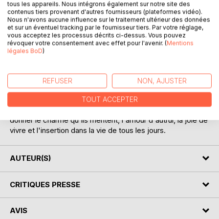
tous les appareils. Nous intégrons également sur notre site des
contenus tiers provenant d'autres fournisseurs (plateformes vidéo).
Nous n'avons aucune influence sur le traitement ultérieur des données
et sur un éventuel tracking par le fournisseur tiers. Par votre réglage,
vous acceptez les processus décrits ci-dessus. Vous pouvez
DESCRIPTION
révoquer votre consentement avec effet pour l'avenir. (
Mentions
légales BoD
)
Cette histoire est basée sur des faits réels, vécus de nos
jours. Tout le monde peut se trouver un jour confronté
REFUSER
NON, AJUSTER
devant un ou une manipulatrice. Il est très dur de vivre avec
eux, mais la leçon à en tirer : avec beaucoup de courage,
TOUT ACCEPTER
d'amour, de compréhension, nous pouvons les aider et leur
donner le charme qu'ils méritent, l'amour d'autrui, la joie de
vivre et l'insertion dans la vie de tous les jours.
AUTEUR(S)
CRITIQUES PRESSE
AVIS