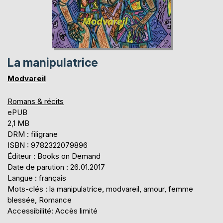
La manipulatrice
Modvareil
Romans & récits
ePUB
2,1 MB
DRM : filigrane
ISBN : 9782322079896
Éditeur : Books on Demand
Date de parution : 26.01.2017
Langue : français
Mots-clés : la manipulatrice, modvareil, amour, femme
blessée, Romance
Accessibilité: Accès limité