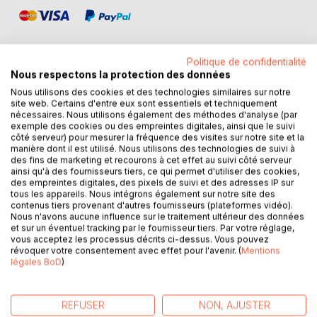
Politique de confidentialité
Nous respectons la protection des données
Nous utilisons des cookies et des technologies similaires sur notre
DESCRIPTION
site web. Certains d'entre eux sont essentiels et techniquement
nécessaires. Nous utilisons également des méthodes d'analyse (par
exemple des cookies ou des empreintes digitales, ainsi que le suivi
Comment faire pour être banale quand vous êtes l'Aïdja,
côté serveur) pour mesurer la fréquence des visites sur notre site et la
celle destinée à détrôner le Suprême ?
manière dont il est utilisé. Nous utilisons des technologies de suivi à
des fins de marketing et recourons à cet effet au suivi côté serveur
ainsi qu'à des fournisseurs tiers, ce qui permet d'utiliser des cookies,
A 18 ans, Clélia pensait trouver la tranquillité en intégrant
des empreintes digitales, des pixels de suivi et des adresses IP sur
l'internat de la ville-bulle de Milandre. Mais être discrète
tous les appareils. Nous intégrons également sur notre site des
contenus tiers provenant d'autres fournisseurs (plateformes vidéo).
est difficile quand dès le premier jour, elle s'attire les
Nous n'avons aucune influence sur le traitement ultérieur des données
foudres de Tobias, un étudiant irascible qui semble hanté
et sur un éventuel tracking par le fournisseur tiers. Par votre réglage,
par son passé.
vous acceptez les processus décrits ci-dessus. Vous pouvez
révoquer votre consentement avec effet pour l'avenir. (
Mentions
légales BoD
)
Pour ne pas arranger les choses, quel est cet étrange
tatouage qui apparait sous les yeux de Jayson, un jeune
professeur de l'établissement qui devient des plus curieux
REFUSER
NON, AJUSTER
à son égard ?