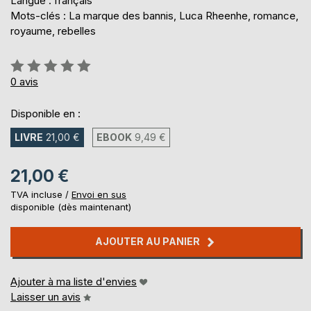
Langue : français
Mots-clés : La marque des bannis, Luca Rheenhe, romance,
royaume, rebelles
Évaluation:
0%
0
avis
Disponible en :
LIVRE
21,00 €
EBOOK
9,49 €
21,00 €
TVA incluse /
Envoi en sus
disponible (dès maintenant)
AJOUTER AU PANIER
Ajouter à ma liste d'envies
Laisser un avis