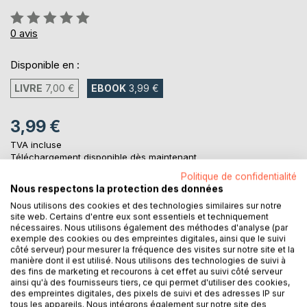
Évaluation:
0%
0
avis
Disponible en :
LIVRE
7,00 €
EBOOK
3,99 €
3,99 €
TVA incluse
Téléchargement disponible dès maintenant
Politique de confidentialité
Nous respectons la protection des données
AJOUTER AU PANIER
Nous utilisons des cookies et des technologies similaires sur notre
site web. Certains d'entre eux sont essentiels et techniquement
nécessaires. Nous utilisons également des méthodes d'analyse (par
exemple des cookies ou des empreintes digitales, ainsi que le suivi
Ajouter à ma liste d'envies
côté serveur) pour mesurer la fréquence des visites sur notre site et la
Laisser un avis
manière dont il est utilisé. Nous utilisons des technologies de suivi à
des fins de marketing et recourons à cet effet au suivi côté serveur
ainsi qu'à des fournisseurs tiers, ce qui permet d'utiliser des cookies,
des empreintes digitales, des pixels de suivi et des adresses IP sur
tous les appareils. Nous intégrons également sur notre site des