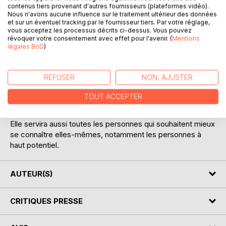
contenus tiers provenant d'autres fournisseurs (plateformes vidéo).
Nous n'avons aucune influence sur le traitement ultérieur des données
et sur un éventuel tracking par le fournisseur tiers. Par votre réglage,
vous acceptez les processus décrits ci-dessus. Vous pouvez
révoquer votre consentement avec effet pour l'avenir. (
Mentions
DESCRIPTION
légales BoD
)
Ni méditation bouddhiste, ni méditation cartésienne, la
REFUSER
NON, AJUSTER
méditation intellectuelle est une méthode servant à
connaître les mouvements naturels de l'intellect.
TOUT ACCEPTER
Elle est indispensable à tous ceux dont le métier exige
réflexion, imagination, créativité et organisation.
Elle servira aussi toutes les personnes qui souhaitent mieux
se connaître elles-mêmes, notamment les personnes à
haut potentiel.
AUTEUR(S)
CRITIQUES PRESSE