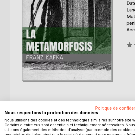
Date
Lan
Mots
peni
Acce
Éval
0%
Politique de confiden
DESCRIPTION
AUTEUR(S)
CRITIQUES
Nous respectons la protection des données
Nous utilisons des cookies et des technologies similaires sur notre site 
Certains d'entre eux sont essentiels et techniquement nécessaires. Nous
"La metamorfosis" ("Die Verwandlung", en su títul
utilisons également des méthodes d'analyse (par exemple des cookies 
1915 que narra la historia de Gregor Samsa, un com
empreintes digitales, ainsi que le suivi côté serveur) pour mesurer la fré