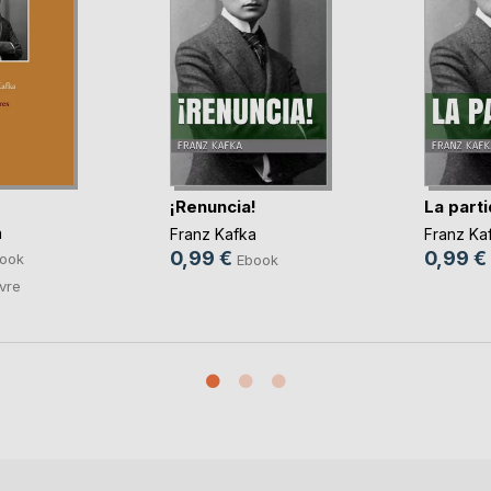
¡Renuncia!
La part
a
Franz Kafka
Franz Ka
0,99 €
0,99 €
ook
Ebook
ivre