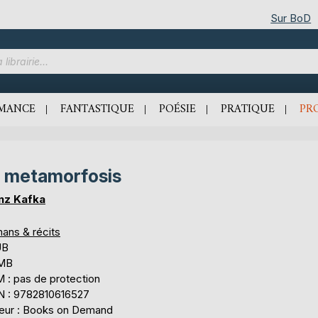
Sur BoD
MANCE
FANTASTIQUE
POÉSIE
PRATIQUE
PR
 metamorfosis
nz Kafka
ans & récits
UB
 MB
 : pas de protection
N : 9782810616527
teur : Books on Demand