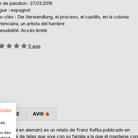
 de parution : 27.03.2016
gue : espagnol
-clés : Die Verwandlung, el proceso, el castillo, en la colonia
tenciaria, un artista del hambre
ssibilité: Accès limité
uation:
0
avis
tialité
 PRESSE
AVIS
web.
o original en alemán) es un relato de Franz Kafka publicado en
ou des
erciante de telas que vive con su familia a la que él mantiene con
quence