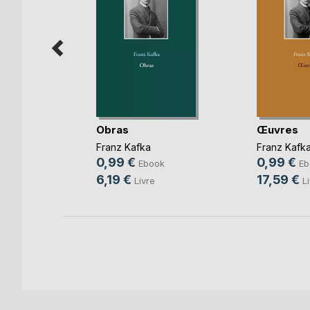
Obras
Œuvres
ural
Franz Kafka
Franz Kafk
0,99 €
0,99 €
Ebook
Eb
k
6,19 €
17,59 €
Livre
L