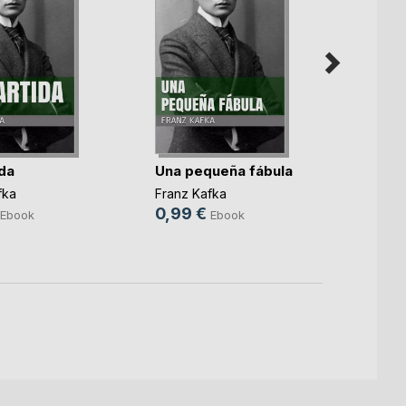
ida
Una pequeña fábula
Las p
de un 
fka
Franz Kafka
Franz 
0,99 €
Ebook
Ebook
0,99