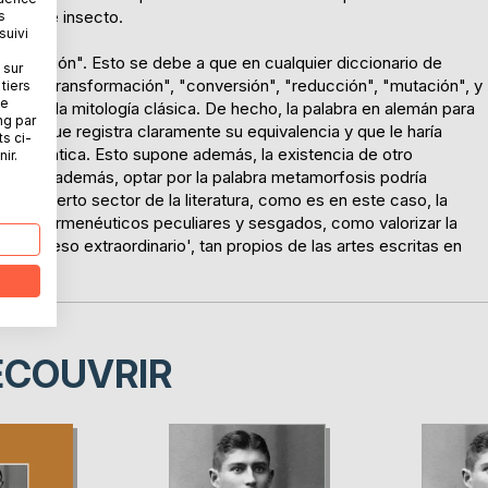
 enorme insecto.
s
suivi
sformación". Esto se debe a que en cualquier diccionario de
 sur
io", "transformación", "conversión", "reducción", "mutación", y
tiers
ne
e de la mitología clásica. De hecho, la palabra en alemán para
ng par
no que registra claramente su equivalencia y que le haría
ts ci-
n idiomática. Esto supone además, la existencia de otro
ir.
 ello, y además, optar por la palabra metamorfosis podría
nte a cierto sector de la literatura, como es en este caso, la
ores hermenéuticos peculiares y sesgados, como valorizar la
o 'suceso extraordinario', tan propios de las artes escritas en
ÉCOUVRIR