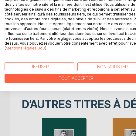
su sueldo, quien un día amanece convertido en un
des visites sur notre site et la manière dont il est utilisé. Nous utilisons de
technologies de suivi à des fins de marketing et recourons à cet effet au 
côté serveur ainsi qu'à des fournisseurs tiers, ce qui permet d'utiliser des
En ocasiones el título es traducido como "La tran
cookies, des empreintes digitales, des pixels de suivi et des adresses IP
alemán, la voz "Verwandlung" corresponde a "camb
tous les appareils. Nous intégrons également sur notre site des contenus 
provenant d'autres fournisseurs (plateformes vidéo). Nous n'avons aucu
solo como "Metamorfosis" cuando apunta al lenguaj
influence sur le traitement ultérieur des données et sur un éventuel tracki
denominar Metamorfosis, es "Metamorphose", térmi
le fournisseur tiers. Par votre réglage, vous acceptez les processus décri
prescindir de la voz Verwandlung para su traslació
dessus. Vous pouvez révoquer votre consentement avec effet pour l'aven
(
Mentions légales BoD
)
sustantivo con valor semántico independiente. Por
significar elegir un sustantivo muy concreto y atine
griega. De ahí en adelante "pueden cometerse err
REFUSER
NON, AJUSTER
obra por su carácter de 'fantástica transmutación' 
Grecia, pero impropias en la narrativa Kafkiana".
TOUT ACCEPTER
D’AUTRES TITRES À D