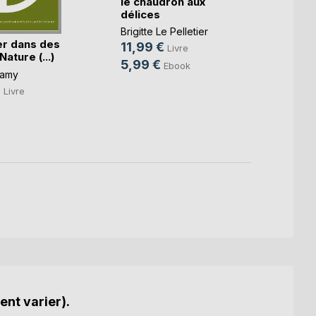
le chaudron aux
Mais 
délices
noise
Brigitte Le Pelletier
Adelin
er dans des
Blandi
11,99 €
Livre
Nature (...)
16,5
5,99 €
Ebook
Lamy
7,99
€
Livre
ent varier).