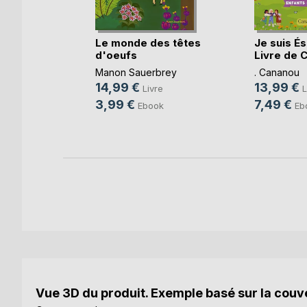
s
Le monde des têtes
Je suis É
d'oeufs
Livre de Co
u
Manon Sauerbrey
. Cananou
14,99 €
13,99 €
re
Livre
L
3,99 €
7,49 €
k
Ebook
Eb
Vue 3D du produit. Exemple basé sur la couve