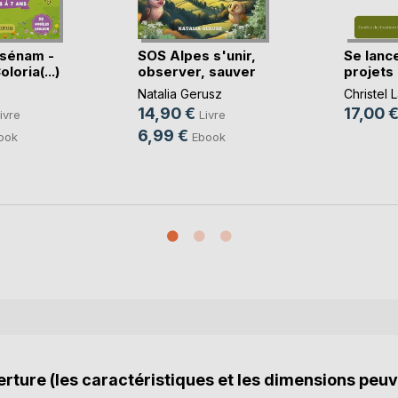
ssénam -
SOS Alpes s'unir,
Se lanc
loria(...)
observer, sauver
projets 
Natalia Gerusz
Christel 
14,90 €
17,00 
ivre
Livre
6,99 €
ook
Ebook
rture (les caractéristiques et les dimensions peuv