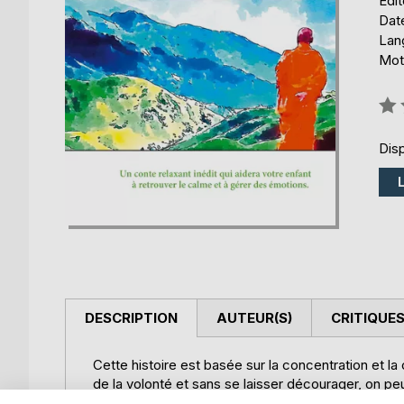
Édi
Date
Lang
Mots
Éval
0%
Disp
DESCRIPTION
AUTEUR(S)
CRITIQUES
Cette histoire est basée sur la concentration et la
de la volonté et sans se laisser décourager, on p