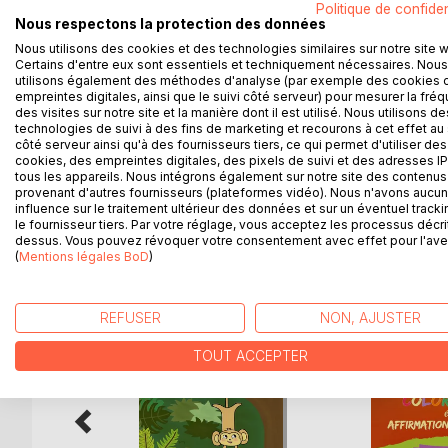
Politique de confiden
A travers ce conte relaxant, votre enfant accompa
Nous respectons la protection des données
l'aider à arriver au Temple. Tao lui enseignera les 
Nous utilisons des cookies et des technologies similaires sur notre site 
peur et la colère.
Certains d'entre eux sont essentiels et techniquement nécessaires. Nous
utilisons également des méthodes d'analyse (par exemple des cookies 
empreintes digitales, ainsi que le suivi côté serveur) pour mesurer la fré
Les exercices proposés sont de véritables techni
des visites sur notre site et la manière dont il est utilisé. Nous utilisons de
technologies de suivi à des fins de marketing et recourons à cet effet au 
Un voyage au coeur de l'Asie, sous les signes de 
côté serveur ainsi qu'à des fournisseurs tiers, ce qui permet d'utiliser des
cookies, des empreintes digitales, des pixels de suivi et des adresses IP
tous les appareils. Nous intégrons également sur notre site des contenus 
provenant d'autres fournisseurs (plateformes vidéo). Nous n'avons aucu
influence sur le traitement ultérieur des données et sur un éventuel tracki
le fournisseur tiers. Par votre réglage, vous acceptez les processus décri
D’AUTRES TITRES À D
dessus. Vous pouvez révoquer votre consentement avec effet pour l'aven
(
Mentions légales BoD
)
REFUSER
NON, AJUSTER
TOUT ACCEPTER