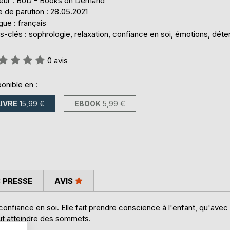
teur : BoD - Books on Demand
 de parution : 28.05.2021
ue : français
-clés : sophrologie, relaxation, confiance en soi, émotions, déte
uation:
0
avis
onible en :
LIVRE
15,99 €
EBOOK
5,99 €
 PRESSE
AVIS
 confiance en soi. Elle fait prendre conscience à l'enfant, qu'avec
eut atteindre des sommets.