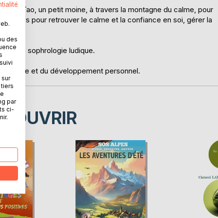
tialité
gnera Tao, un petit moine, à travers la montagne du calme, pour
exercices pour retrouver le calme et la confiance en soi, gérer la
web.
ou des
quence
ques de sophrologie ludique.
s
suivi
l'entraide et du développement personnel.
 sur
tiers
ne
ng par
ts ci-
ÉCOUVRIR
ir.