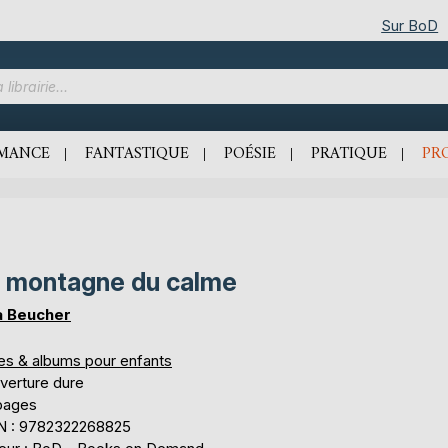
Sur BoD
MANCE
FANTASTIQUE
POÉSIE
PRATIQUE
PR
 montagne du calme
a Beucher
res & albums pour enfants
verture dure
pages
N : 9782322268825