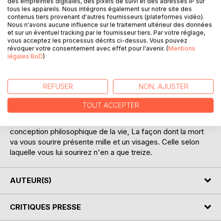
des empreintes digitales, des pixels de suivi et des adresses IP sur
tous les appareils. Nous intégrons également sur notre site des
contenus tiers provenant d'autres fournisseurs (plateformes vidéo).
Nous n'avons aucune influence sur le traitement ultérieur des données
et sur un éventuel tracking par le fournisseur tiers. Par votre réglage,
DESCRIPTION
vous acceptez les processus décrits ci-dessus. Vous pouvez
révoquer votre consentement avec effet pour l'avenir. (
Mentions
légales BoD
)
Ce livre entend montrer comment il est possible de
préparer le rendez-vous avec la mort que nous aurons tous
REFUSER
NON, AJUSTER
un jour. C'est le rendez-vous le plus important de votre vie,
puisque ce rendez-vous va justement vous l'ôter. Il y a
TOUT ACCEPTER
plusieurs façons d'appréhender la mort, selon ses
croyances, son mode de vie, sa profession, sa culture, sa
conception philosophique de la vie, La façon dont la mort
va vous sourire présente mille et un visages. Celle selon
laquelle vous lui sourirez n'en a que treize.
AUTEUR(S)
CRITIQUES PRESSE