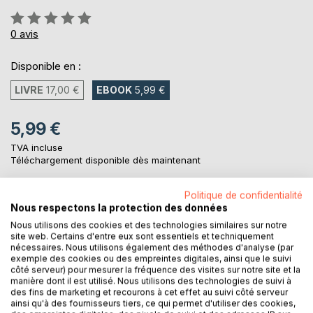
Évaluation:
0%
0
avis
Disponible en :
LIVRE
17,00 €
EBOOK
5,99 €
5,99 €
TVA incluse
Téléchargement disponible dès maintenant
Politique de confidentialité
Nous respectons la protection des données
AJOUTER AU PANIER
Nous utilisons des cookies et des technologies similaires sur notre
site web. Certains d'entre eux sont essentiels et techniquement
nécessaires. Nous utilisons également des méthodes d'analyse (par
Ajouter à ma liste d'envies
exemple des cookies ou des empreintes digitales, ainsi que le suivi
Laisser un avis
côté serveur) pour mesurer la fréquence des visites sur notre site et la
manière dont il est utilisé. Nous utilisons des technologies de suivi à
des fins de marketing et recourons à cet effet au suivi côté serveur
ainsi qu'à des fournisseurs tiers, ce qui permet d'utiliser des cookies,