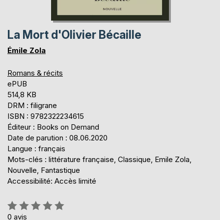
La Mort d'Olivier Bécaille
Émile Zola
Romans & récits
ePUB
514,8 KB
DRM : filigrane
ISBN : 9782322234615
Éditeur : Books on Demand
Date de parution : 08.06.2020
Langue : français
Mots-clés : littérature française, Classique, Emile Zola,
Nouvelle, Fantastique
Accessibilité: Accès limité
Évaluation:
0%
0
avis