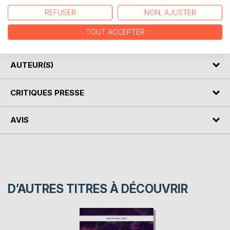
Olivier bécaille a été enterré alors qu'il souffrait d'un état
REFUSER
NON, AJUSTER
de catalepsie. le héros retrouve toutes ses facultés de
mouvement dans son cercueil, dont il parvient à sortir, mais
TOUT ACCEPTER
il renonce finalement à ressusciter.
AUTEUR(S)
CRITIQUES PRESSE
AVIS
D’AUTRES TITRES À DÉCOUVRIR