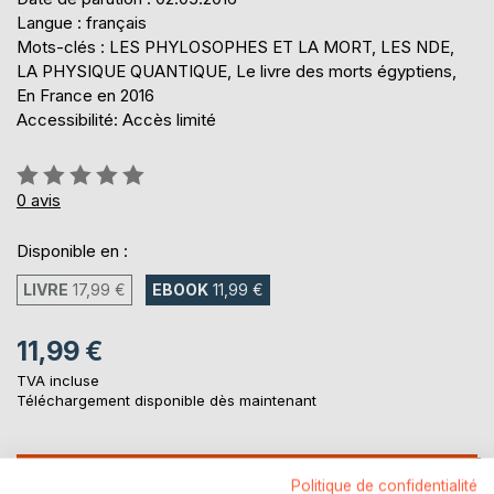
Langue : français
Mots-clés : LES PHYLOSOPHES ET LA MORT, LES NDE,
LA PHYSIQUE QUANTIQUE, Le livre des morts égyptiens,
En France en 2016
Accessibilité: Accès limité
Évaluation:
0%
0
avis
Disponible en :
LIVRE
17,99 €
EBOOK
11,99 €
11,99 €
TVA incluse
Téléchargement disponible dès maintenant
AJOUTER AU PANIER
Politique de confidentialité