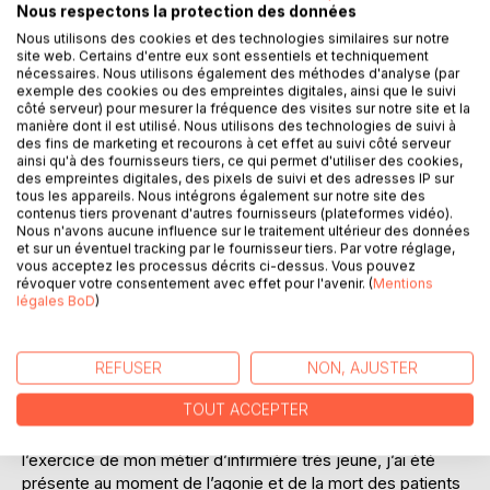
Nous respectons la protection des données
Nous utilisons des cookies et des technologies similaires sur notre
Ajouter à ma liste d'envies
site web. Certains d'entre eux sont essentiels et techniquement
Laisser un avis
nécessaires. Nous utilisons également des méthodes d'analyse (par
exemple des cookies ou des empreintes digitales, ainsi que le suivi
côté serveur) pour mesurer la fréquence des visites sur notre site et la
manière dont il est utilisé. Nous utilisons des technologies de suivi à
des fins de marketing et recourons à cet effet au suivi côté serveur
ainsi qu'à des fournisseurs tiers, ce qui permet d'utiliser des cookies,
des empreintes digitales, des pixels de suivi et des adresses IP sur
tous les appareils. Nous intégrons également sur notre site des
contenus tiers provenant d'autres fournisseurs (plateformes vidéo).
Nous n'avons aucune influence sur le traitement ultérieur des données
DESCRIPTION
et sur un éventuel tracking par le fournisseur tiers. Par votre réglage,
vous acceptez les processus décrits ci-dessus. Vous pouvez
révoquer votre consentement avec effet pour l'avenir. (
Mentions
Depuis mon enfance, suite à trois expériences très fortes
légales BoD
)
dans le même temps et dans le même espace, l’idée du
passage m’accompagne. L’expérience d’une mort
imminente, le décès à mes côtés d’une petite fille
REFUSER
NON, AJUSTER
hospitalisée, et l’arrivée dans la maison familiale d’Amis
TOUT ACCEPTER
Pieds Noirs cherchant asile me firent basculer dans «
l’impermanence » de la réalité. Ensuite, au cours de
l’exercice de mon métier d’infirmière très jeune, j’ai été
présente au moment de l’agonie et de la mort des patients