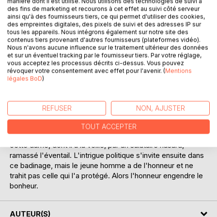
manière dont il est utilisé. Nous utilisons des technologies de suivi à
des fins de marketing et recourons à cet effet au suivi côté serveur
ainsi qu'à des fournisseurs tiers, ce qui permet d'utiliser des cookies,
La Mouche est un conte d'Alfred de Musset, la dernière
des empreintes digitales, des pixels de suivi et des adresses IP sur
tous les appareils. Nous intégrons également sur notre site des
oeuvre publiée de son vivant, dans le feuilleton du journal
contenus tiers provenant d'autres fournisseurs (plateformes vidéo).
Le Moniteur en 1853. Il raconte avec toute la légèreté
Nous n'avons aucune influence sur le traitement ultérieur des données
amère propre aux comédies et certaines poésies de son
et sur un éventuel tracking par le fournisseur tiers. Par votre réglage,
auteur et à son sujet la rencontre entre un jeune chevalier
vous acceptez les processus décrits ci-dessus. Vous pouvez
révoquer votre consentement avec effet pour l'avenir. (
Mentions
de vingt ans et le Marquise de Pompadour, à Trianon. Tout
légales BoD
)
commence par une lettre d'amour que la marquise lit au roi,
adressée à la nièce d'une de ses amie par le fameux jeune
homme. Celui-ci gagne Versailles et cherche à voir la
REFUSER
NON, AJUSTER
Marquise dont il veut obtenir l'appui pour son brevet et son
mariage. Il y parvient en se voyant confier, par un page
TOUT ACCEPTER
victime d'une chute de cheval, un message du roi pour
cette dame, dont il a la veille, par un salutaire hasard,
ramassé l'éventail. L'intrigue politique s'invite ensuite dans
ce badinage, mais le jeune homme a de l'honneur et ne
trahit pas celle qui l'a protégé. Alors l'honneur engendre le
bonheur.
AUTEUR(S)