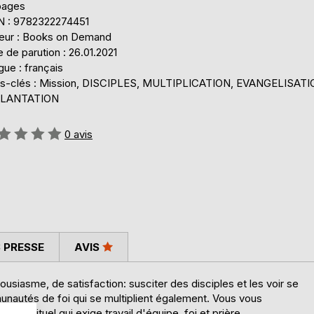
pages
N : 9782322274451
teur : Books on Demand
 de parution : 26.01.2021
ue : français
s-clés : Mission, DISCIPLES, MULTIPLICATION, EVANGELISATI
LANTATION
uation:
0
avis
 PRESSE
AVIS
usiasme, de satisfaction: susciter des disciples et les voir se
munautés de foi qui se multiplient également. Vous vous
e spirituel qui exige travail d'équipe, foi et prière.