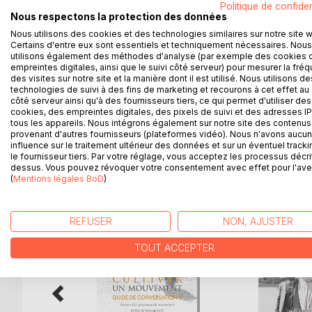
Politique de confiden
Ce guide de conversation est conçu pour vous perm
Nous respectons la protection des données
qui, à leur tour, en appelleront d'autres. Faire de
Nous utilisons des cookies et des technologies similaires sur notre site 
églises une après l'autre, des église qui se multipl
Certains d'entre eux sont essentiels et techniquement nécessaires. Nous
utilisons également des méthodes d'analyse (par exemple des cookies 
de nouvelles régions et villes, Paul a multiplié le
empreintes digitales, ainsi que le suivi côté serveur) pour mesurer la fré
de deux ans et trois mois à Éphèse a lancé la multi
des visites sur notre site et la manière dont il est utilisé. Nous utilisons de
qui habitaient l'Asie, Juifs et Grecs, entendirent l
technologies de suivi à des fins de marketing et recourons à cet effet au 
Ce guide de conversation est le premier d'une séri
côté serveur ainsi qu'à des fournisseurs tiers, ce qui permet d'utiliser des
cookies, des empreintes digitales, des pixels de suivi et des adresses IP
tous les appareils. Nous intégrons également sur notre site des contenus 
provenant d'autres fournisseurs (plateformes vidéo). Nous n'avons aucu
influence sur le traitement ultérieur des données et sur un éventuel tracki
le fournisseur tiers. Par votre réglage, vous acceptez les processus décri
D’AUTRES TITRES À D
dessus. Vous pouvez révoquer votre consentement avec effet pour l'aven
(
Mentions légales BoD
)
REFUSER
NON, AJUSTER
TOUT ACCEPTER