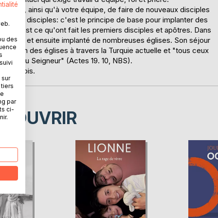
tialité
ettre, ainsi qu'à votre équipe, de faire de nouveaux disciples
 nouveaux disciples: c'est le principe de base pour implanter des
web.
ient. C'est ce qu'ont fait les premiers disciples et apôtres. Dans
ou des
s disciples et ensuite implanté de nombreuses églises. Son séjour
quence
plication des églises à travers la Turquie actuelle et "tous ceux
s
a parole du Seigneur" (Actes 19. 10, NBS).
suivi
e de trois.
 sur
tiers
ne
ng par
ts ci-
ÉCOUVRIR
ir.