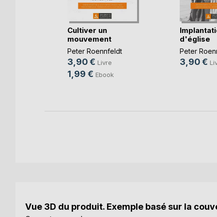
Cultiver un
Implantat
mouvement
d'église
ns la
e
Peter Roennfeldt
Peter Roen
3,90 €
3,90 €
Livre
Li
la
1,99 €
Ebook
e
Vue 3D du produit. Exemple basé sur la couve