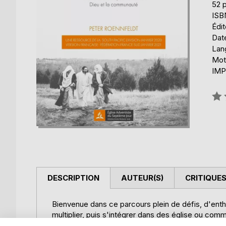
52 
ISB
Édi
Date
Lang
Mot
IMP
Éval
0%
DESCRIPTION
AUTEUR(S)
CRITIQUES
Bienvenue dans ce parcours plein de défis, d'entho
multiplier, puis s'intégrer dans des église ou com
retrouverez à la pointe de la mission. C'est un voyag