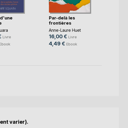
 d'une
Par-delà les
e
frontières
Danse
quara
Anne-Laure Huet
Khouf
€
16,00 €
Livre
Livre
Benya
8,00
4,49 €
Ebook
Ebook
5,99
ent varier).