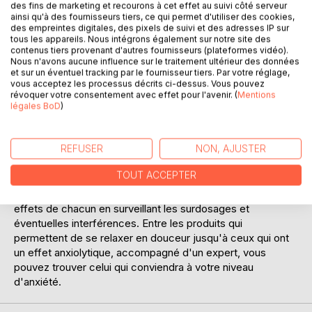
des fins de marketing et recourons à cet effet au suivi côté serveur
ainsi qu'à des fournisseurs tiers, ce qui permet d'utiliser des cookies,
Il est important cependant de ne pas faire n'importe quoi
des empreintes digitales, des pixels de suivi et des adresses IP sur
avec ces produits. Certains - et nous l'avons vu ici - sont
tous les appareils. Nous intégrons également sur notre site des
de très bons remèdes aux doses indiquées, mais d'autres
contenus tiers provenant d'autres fournisseurs (plateformes vidéo).
peuvent être toxiques voire dangereux à des doses
Nous n'avons aucune influence sur le traitement ultérieur des données
et sur un éventuel tracking par le fournisseur tiers. Par votre réglage,
supérieures, d'autres encore n'ont d'efficaces qu'une
vous acceptez les processus décrits ci-dessus. Vous pouvez
partie de la plante, ou sont
révoquer votre consentement avec effet pour l'avenir. (
Mentions
efficaces que sous une certaine forme. Il ne s'agit donc
légales BoD
)
pas de penser que toutes les produits de la nature sont
bienfaisants et il est préférable avant toute utilisation de
REFUSER
NON, AJUSTER
respecter certaines règles. Les produits de la nature sont
toutefois moins dangereux que les traitements chimiques
TOUT ACCEPTER
plus répandus en termes d'effets secondaires et sont tout
aussi efficaces. Il est important cependant de connaître les
effets de chacun en surveillant les surdosages et
éventuelles interférences. Entre les produits qui
permettent de se relaxer en douceur jusqu'à ceux qui ont
un effet anxiolytique, accompagné d'un expert, vous
pouvez trouver celui qui conviendra à votre niveau
d'anxiété.