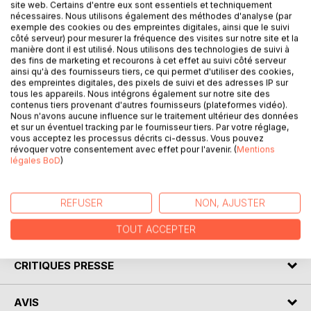
site web. Certains d'entre eux sont essentiels et techniquement
nécessaires. Nous utilisons également des méthodes d'analyse (par
exemple des cookies ou des empreintes digitales, ainsi que le suivi
côté serveur) pour mesurer la fréquence des visites sur notre site et la
manière dont il est utilisé. Nous utilisons des technologies de suivi à
DESCRIPTION
des fins de marketing et recourons à cet effet au suivi côté serveur
ainsi qu'à des fournisseurs tiers, ce qui permet d'utiliser des cookies,
des empreintes digitales, des pixels de suivi et des adresses IP sur
tous les appareils. Nous intégrons également sur notre site des
"L'écriture d'Alice Machado est habitée par la volonté
contenus tiers provenant d'autres fournisseurs (plateformes vidéo).
incessante d'accéder à l'humain, comme si elle voulait
Nous n'avons aucune influence sur le traitement ultérieur des données
et sur un éventuel tracking par le fournisseur tiers. Par votre réglage,
réveiller la part de sublime qui existe en chacun de nous..."
vous acceptez les processus décrits ci-dessus. Vous pouvez
José Saramago, Prix Nobel de Littérature.
révoquer votre consentement avec effet pour l'avenir. (
Mentions
"Je songe à cette autre éternité, à l'écriture sur les vagues,
légales BoD
)
celles qui peuvent transporter le poids de la nostalgie, sur
leur corps aquatique." Alice Machado
REFUSER
NON, AJUSTER
AUTEUR(S)
TOUT ACCEPTER
CRITIQUES PRESSE
AVIS