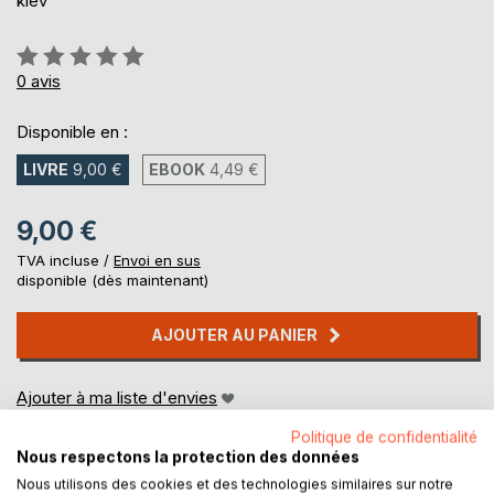
kiev
Évaluation:
0%
0
avis
Disponible en :
LIVRE
9,00 €
EBOOK
4,49 €
9,00 €
TVA incluse /
Envoi en sus
disponible (dès maintenant)
AJOUTER AU PANIER
Ajouter à ma liste d'envies
Laisser un avis
Politique de confidentialité
Nous respectons la protection des données
Nous utilisons des cookies et des technologies similaires sur notre