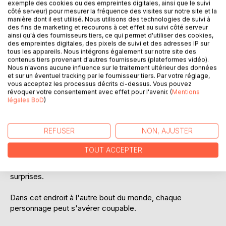
exemple des cookies ou des empreintes digitales, ainsi que le suivi
côté serveur) pour mesurer la fréquence des visites sur notre site et la
manière dont il est utilisé. Nous utilisons des technologies de suivi à
des fins de marketing et recourons à cet effet au suivi côté serveur
DESCRIPTION
ainsi qu'à des fournisseurs tiers, ce qui permet d'utiliser des cookies,
des empreintes digitales, des pixels de suivi et des adresses IP sur
tous les appareils. Nous intégrons également sur notre site des
Sarah et Charles, des jumeaux viennent de disparaître
contenus tiers provenant d'autres fournisseurs (plateformes vidéo).
Nous n'avons aucune influence sur le traitement ultérieur des données
mystérieusement d'une école privée de Sibérie.
et sur un éventuel tracking par le fournisseur tiers. Par votre réglage,
vous acceptez les processus décrits ci-dessus. Vous pouvez
Située dans un milieu hostile, toute fuite est impossible.
révoquer votre consentement avec effet pour l'avenir. (
Mentions
légales BoD
)
Barbara Tracy, la directrice ne souhaite pas ébruiter
l'affaire. Nathan, un jeune détective qui doit faire ses
REFUSER
NON, AJUSTER
preuves est donc engagé pour la résolution de ce mystère.
TOUT ACCEPTER
Entre secrets bien gardés, vengeance, amour improbable
et esprits surnaturels, Nathan n'est pas au bout de ses
surprises.
Dans cet endroit à l'autre bout du monde, chaque
personnage peut s'avérer coupable.