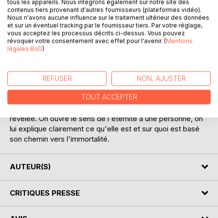
tous les appareils. Nous intégrons également sur notre site des
contenus tiers provenant d'autres fournisseurs (plateformes vidéo).
Nous n'avons aucune influence sur le traitement ultérieur des données
et sur un éventuel tracking par le fournisseur tiers. Par votre réglage,
vous acceptez les processus décrits ci-dessus. Vous pouvez
DESCRIPTION
révoquer votre consentement avec effet pour l'avenir. (
Mentions
légales BoD
)
Ce livre raconte les processus éternels du développement
de personnalité dans le système général de l'Univers. À
REFUSER
NON, AJUSTER
travers le développement de divers concepts qui
TOUT ACCEPTER
influencent la formation générale d'un individu, l'éternité
des processus à l'intérieur et à l'extérieur de celui-ci est
révélée. On ouvre le sens de l'éternité à une personne, on
lui explique clairement ce qu'elle est et sur quoi est basé
son chemin vers l'immortalité.
AUTEUR(S)
CRITIQUES PRESSE