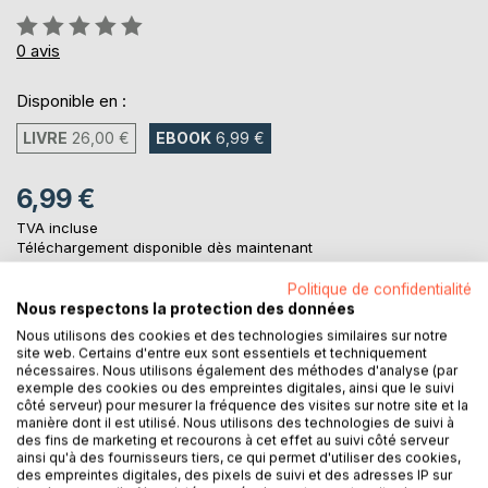
Évaluation:
0%
0
avis
Disponible en :
LIVRE
26,00 €
EBOOK
6,99 €
6,99 €
TVA incluse
Téléchargement disponible dès maintenant
Politique de confidentialité
Nous respectons la protection des données
AJOUTER AU PANIER
Nous utilisons des cookies et des technologies similaires sur notre
site web. Certains d'entre eux sont essentiels et techniquement
nécessaires. Nous utilisons également des méthodes d'analyse (par
Ajouter à ma liste d'envies
exemple des cookies ou des empreintes digitales, ainsi que le suivi
côté serveur) pour mesurer la fréquence des visites sur notre site et la
Laisser un avis
manière dont il est utilisé. Nous utilisons des technologies de suivi à
des fins de marketing et recourons à cet effet au suivi côté serveur
ainsi qu'à des fournisseurs tiers, ce qui permet d'utiliser des cookies,
des empreintes digitales, des pixels de suivi et des adresses IP sur