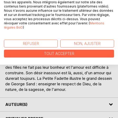
Dans le pays, on l'appelait la petite Fadette, car elle avait la
tous les appareils. Nous intégrons également sur notre site des
taille d'un farfadet et les pouvoirs d'une fée. Comme sa
contenus tiers provenant d'autres fournisseurs (plateformes vidéo).
Nous n'avons aucune influence sur le traitement ultérieur des données
grand-mère, elle guérissait les hommes et les animaux.
et sur un éventuel tracking par le fournisseur tiers. Par votre réglage,
Landry, l'un des jumeaux de la ferme voisine, tombe
vous acceptez les processus décrits ci-dessus. Vous pouvez
amoureux d'elle. Mais l'amour d'une sorcière est mal vu
révoquer votre consentement avec effet pour l'avenir. (
Mentions
légales BoD
)
dans cette famille, et il rend malade de jalousie Sylvinet,
l'autre «besson».
REFUSER
NON, AJUSTER
Après La Mare au diable et François le Champi, c'est le
troisième roman champêtre de George Sand. Elle y
TOUT ACCEPTER
exprime tout ce que la vie lui a appris. L'apparence des
êtres ne compte pas, il faut percer l'écorce. La richesse
des filles ne fait pas leur bonheur et l'amour est difficile à
construire. Son désir inassouvi est là, aussi, d'un amour qui
durerait toujours. La Petite Fadette illustre le grand dessein
de George Sand : enseigner le respect de Dieu, de la
nature, de la sagesse, de l'amour.
AUTEUR(S)