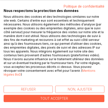
Politique de confidentialité
Nous respectons la protection des données
Nous utilisons des cookies et des technologies similaires sur notre
site web. Certains d'entre eux sont essentiels et techniquement
DESCRIPTION
nécessaires. Nous utilisons également des méthodes d'analyse (par
exemple des cookies ou des empreintes digitales, ainsi que le suivi
côté serveur) pour mesurer la fréquence des visites sur notre site et la
La pierre de Srha
manière dont il est utilisé. Nous utilisons des technologies de suivi à
des fins de marketing et recourons à cet effet au suivi côté serveur
ROMAN
ainsi qu'à des fournisseurs tiers, ce qui permet d'utiliser des cookies,
des empreintes digitales, des pixels de suivi et des adresses IP sur
Syrah est bien de retour.
tous les appareils. Nous intégrons également sur notre site des
contenus tiers provenant d'autres fournisseurs (plateformes vidéo).
Nous n'avons aucune influence sur le traitement ultérieur des données
Dans cette nouvelle aventure, je vais rencontrer Elysion, le
et sur un éventuel tracking par le fournisseur tiers. Par votre réglage,
Maitre des Ombres et le Gardien de la Porte.
vous acceptez les processus décrits ci-dessus. Vous pouvez
révoquer votre consentement avec effet pour l'avenir. (
Mentions
Le Paradis des Enfers, c'est là où vont les âmes suicidées
légales BoD
)
des réincarnations de Xina, et c'est là que Xina elle-même
réside aussi. Je dois y aller à tout prix, pour comprendre et
faire connaissance avec elles.
REFUSER
NON, AJUSTER
Mais Elysion ne me laissera pas passer, il est en colère
contre Syrah, je dois découvrir ce que ça cache.
TOUT ACCEPTER
Nous avons tous le même but : en finir avec l'ennemi...