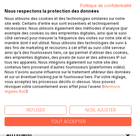
Politique de confidentialité
DESCRIPTION
Nous respectons la protection des données
Nous utilisons des cookies et des technologies similaires sur notre
site web. Certains d'entre eux sont essentiels et techniquement
A Marseille (France), on ne savait pas pourquoi cette plage
nécessaires. Nous utilisons également des méthodes d'analyse (par
exemple des cookies ou des empreintes digitales, ainsi que le suivi
s'appelle "la plage du prophète". Maintenant on sait.
côté serveur) pour mesurer la fréquence des visites sur notre site et la
manière dont il est utilisé. Nous utilisons des technologies de suivi à
« Lui, il a grandi entre une autoroute et une voie ferrée. Il
des fins de marketing et recourons à cet effet au suivi côté serveur
ainsi qu'à des fournisseurs tiers, ce qui permet d'utiliser des cookies,
tournait autour de la table de la salle à manger avec son
des empreintes digitales, des pixels de suivi et des adresses IP sur
tricycle et il parvenait même à soulever une roue dans ce
tous les appareils. Nous intégrons également sur notre site des
virage à 360 degrés. C’est dire s’il allait vite. C’est dire qu’il
contenus tiers provenant d'autres fournisseurs (plateformes vidéo).
Nous n'avons aucune influence sur le traitement ultérieur des données
était déjà un mec d’élite.
et sur un éventuel tracking par le fournisseur tiers. Par votre réglage,
Elle, elle a un visage et des cheveux de madone, mais elle
vous acceptez les processus décrits ci-dessus. Vous pouvez
ne connaît pas encore Botticelli. Une Vénus marseillaise,
révoquer votre consentement avec effet pour l'avenir. (
Mentions
légales BoD
)
sortie d’un coquillage de la rue Paradis. »
C’est une histoire "d’amours"... Et de prophètes.
REFUSER
NON, AJUSTER
Fatalement.
L’écriture peut-elle faire des miracles ?
TOUT ACCEPTER
AUTEUR(S)