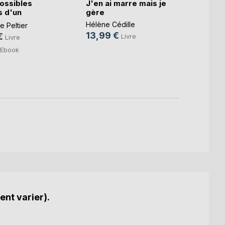
ossibles
J'en ai marre mais je
Qu'as-
 d'un
gère
lumiè
.)
Hélène Cédille
Sophie
 Peltier
13,99 €
15,0
€
Livre
Livre
4,99
Ebook
ent varier).