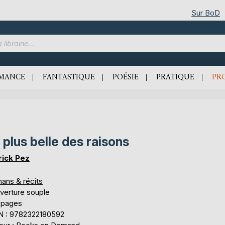
Sur BoD
MANCE
FANTASTIQUE
POÉSIE
PRATIQUE
PR
 plus belle des raisons
rick Pez
ans & récits
verture souple
 pages
N : 9782322180592