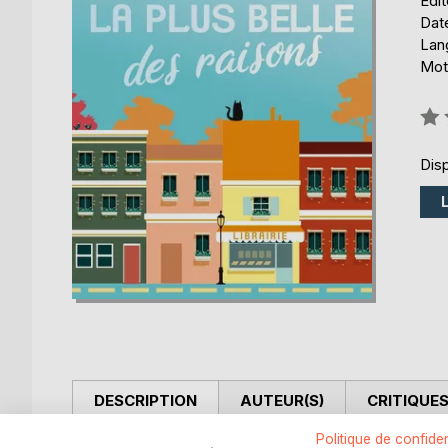
Édi
Date
Lang
Mot
Éval
0%
Disp
DESCRIPTION
AUTEUR(S)
CRITIQUES
Politique de confiden