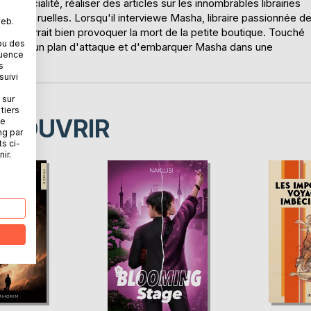
a spécialité, réaliser des articles sur les innombrables librairies
étour de ruelles. Lorsqu'il interviewe Masha, libraire passionnée d
web.
e qui pourrait bien provoquer la mort de la petite boutique. Touché
ou des
e monter un plan d'attaque et d'embarquer Masha dans une
quence
s
suivi
 sur
tiers
ÉCOUVRIR
ne
ng par
ts ci-
ir.