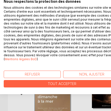
Niels est journaliste pour le magazine Lisez donc. S
Nous respectons la protection des données
nichées dans les coeurs de villes et villages, au d
Nous utilisons des cookies et des technologies similaires sur notre site 
quarante ans, il lui apprend malgré lui une nouvell
Certains d'entre eux sont essentiels et techniquement nécessaires. Nous
utilisons également des méthodes d'analyse (par exemple des cookies 
par sa peine et son amour des livres, il décide d
empreintes digitales, ainsi que le suivi côté serveur) pour mesurer la fré
"opération sauvetage"...
des visites sur notre site et la manière dont il est utilisé. Nous utilisons de
technologies de suivi à des fins de marketing et recourons à cet effet au 
côté serveur ainsi qu'à des fournisseurs tiers, ce qui permet d'utiliser des
cookies, des empreintes digitales, des pixels de suivi et des adresses IP
tous les appareils. Nous intégrons également sur notre site des contenus 
D’AUTRES TITRES À D
provenant d'autres fournisseurs (plateformes vidéo). Nous n'avons aucu
influence sur le traitement ultérieur des données et sur un éventuel tracki
le fournisseur tiers. Par votre réglage, vous acceptez les processus décri
dessus. Vous pouvez révoquer votre consentement avec effet pour l'aven
(
Mentions légales BoD
)
REFUSER
NON, AJUSTER
TOUT ACCEPTER