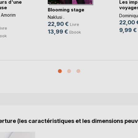
urs d'une
Les imp
use
voyages
Blooming stage
imbéc(..
 Amorim
Dominique
Naklusi .
22,00 
22,90 €
Livre
ivre
9,99 €
13,99 €
Ebook
ook
rture (les caractéristiques et les dimensions peuv