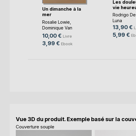
Les doule
vie heure
Un dimanche à la
mer
Rodrigo De
-Taty
Luna
Rosalie Lowie
,
13,90 €
Dominique Van
L
k
Cotthem
, ...
5,99 €
10,00 €
Eb
Livre
3,99 €
Ebook
Vue 3D du produit. Exemple basé sur la couve
Couverture souple