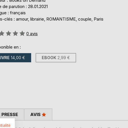
teur : Books on Demand
 de parution : 28.01.2021
ue : français
s-clés : amour, librairie, ROMANTISME, couple, Paris
uation:
0
avis
onible en :
LIVRE
14,00 €
EBOOK
2,99 €
 PRESSE
AVIS
tialité