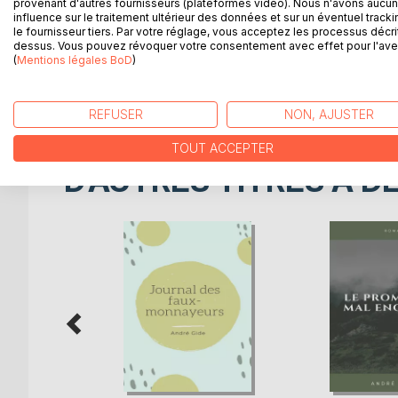
Tout comme l'Immoraliste, le roman précédent de G
provenant d'autres fournisseurs (plateformes vidéo). Nous n'avons aucu
influence sur le traitement ultérieur des données et sur un éventuel tracki
Mais si l'oeuvre fictive s'inspire de la réalité vécu
le fournisseur tiers. Par votre réglage, vous acceptez les processus décri
se défend d'avoir peint, à travers Alissa, l'héroï
dessus. Vous pouvez révoquer votre consentement avec effet pour l'aven
Alissa refuse le bonheur terrestre, auquel elle pré
(
Mentions légales BoD
)
réalité ne soit pas à la hauteur de l'idéal rêvé qui 
l'union charnelle, qui semble hanter secrètement 
REFUSER
NON, AJUSTER
TOUT ACCEPTER
D’AUTRES TITRES À D