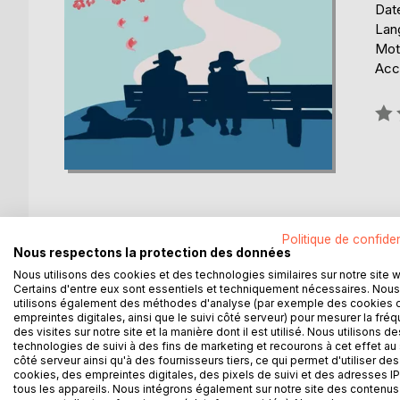
Date
Lang
Mots
Acce
Éval
0%
Politique de confiden
Nous respectons la protection des données
DESCRIPTION
AUTEUR(S)
CRITIQUES
Nous utilisons des cookies et des technologies similaires sur notre site 
Certains d'entre eux sont essentiels et techniquement nécessaires. Nous
utilisons également des méthodes d'analyse (par exemple des cookies 
e narrateur, Jérôme, chérit tendrement dès l'enfa
empreintes digitales, ainsi que le suivi côté serveur) pour mesurer la fré
religieuse. Tous voient leur union d'un oeil favorab
des visites sur notre site et la manière dont il est utilisé. Nous utilisons de
s'explique tout d'abord par le fait qu'Alissa a dé
technologies de suivi à des fins de marketing et recourons à cet effet au 
côté serveur ainsi qu'à des fournisseurs tiers, ce qui permet d'utiliser des
Toutefois, même après le mariage, visiblement heu
cookies, des empreintes digitales, des pixels de suivi et des adresses IP
d'elle Jérôme...
tous les appareils. Nous intégrons également sur notre site des contenus 