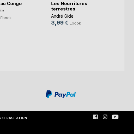
 au Congo
Les Nourritures
L'Éco
terrestres
de
André 
André Gide
3,99
Ebook
3,99 €
Ebook
RETRACTATION