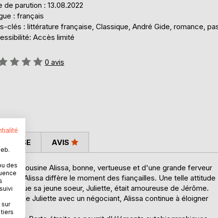
 de parution : 13.08.2022
ue : français
-clés : littérature française, Classique, André Gide, romance, pa
ssibilité: Accès limité
uation:
0
avis
tialité
 PRESSE
AVIS
web.
ou des
nce sa cousine Alissa, bonne, vertueuse et d'une grande ferveur
quence
le mais Alissa diffère le moment des fiançailles. Une telle attitude
s
couvert que sa jeune soeur, Juliette, était amoureuse de Jérôme.
suivi
reux, de Juliette avec un négociant, Alissa continue à éloigner
 sur
tiers