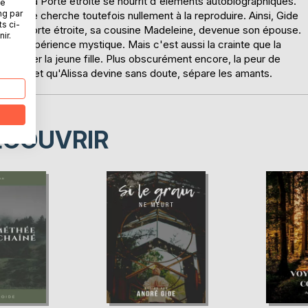
ide, la Porte étroite se nourrit d'éléments autobiographiques.
ne
ng par
e, elle ne cherche toutefois nullement à la reproduire. Ainsi, Gide
ts ci-
ne de la Porte étroite, sa cousine Madeleine, devenue son épouse.
ir.
fère l'expérience mystique. Mais c'est aussi la crainte que la
fait reculer la jeune fille. Plus obscurément encore, la peur de
Jérôme et qu'Alissa devine sans doute, sépare les amants.
ÉCOUVRIR