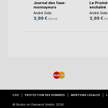
Journal des faux-
Le Promé
monnayeurs
enchaîné
André Gide
André Gide
k
3,99 €
3,99 €
Ebook
Eb
CGV
PROTECTION DES DONNÉES
MENTIONS LÉGALES
L
© Books on Demand GmbH, 2026