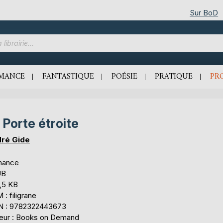
Sur BoD
MANCE
FANTASTIQUE
POÉSIE
PRATIQUE
PR
 Porte étroite
ré Gide
mance
UB
,5 KB
: filigrane
N : 9782322443673
teur : Books on Demand