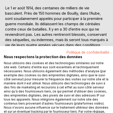
Le 1 er août 1914, des centaines de milliers de vie
basculent. Près de 150 hommes de Bouilly, dans l’Aube,
sont soudainement appelés pour participer à la première
guerre mondiale. Ils délaissent les champs de céréales
contre ceux de batailles. Il y en a 30 d’entre eux qui ne
reviendront pas. Les autres rentreront blessés, conservant
des séquelles, ou indemnes, mais ils seront tous marqués à
vie de leurs quatre années vécues dans des conditions
souvent apocalyptiques.
Politique de confidentialité
Nous respectons la protection des données
Après plusieurs années de recherches minutieuses, Alain
Nous utilisons des cookies et des technologies similaires sur notre
HOURSEAU vous invitent à suivre leurs parcours,
site web. Certains d'entre eux sont essentiels et techniquement
nécessaires. Nous utilisons également des méthodes d'analyse (par
représentatifs de l’histoire de ce conflit. Ces soldats
exemple des cookies ou des empreintes digitales, ainsi que le suivi
Bouillerands, incorporés dans divers types de régiment,
côté serveur) pour mesurer la fréquence des visites sur notre site et la
sont présents sur tous les fronts, de la Somme en Alsace
manière dont il est utilisé. Nous utilisons des technologies de suivi à
en passant pas Verdun ou le Chemin des Dames, mais
des fins de marketing et recourons à cet effet au suivi côté serveur
ainsi qu'à des fournisseurs tiers, ce qui permet d'utiliser des cookies,
aussi en Orient. Leurs courriers sont des témoignages
des empreintes digitales, des pixels de suivi et des adresses IP sur
poignants. Il y a ceux qui décèdent au combat, suite à leurs
tous les appareils. Nous intégrons également sur notre site des
blessures, de maladie, ou accidentellement. Grâce aux «
contenus tiers provenant d'autres fournisseurs (plateformes vidéo).
Nous n'avons aucune influence sur le traitement ultérieur des données
Journaux des marches et opérations », nous connaissons
et sur un éventuel tracking par le fournisseur tiers. Par votre réglage,