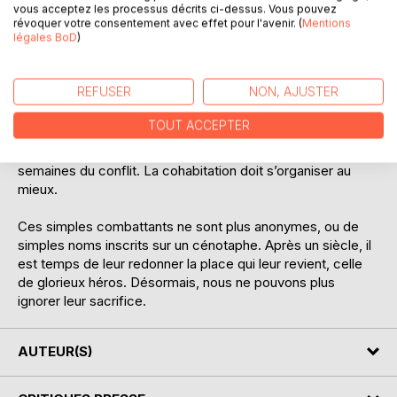
les circonstances dans lesquelles ils sont mortellement
vous acceptez les processus décrits ci-dessus. Vous pouvez
blessés. Certains reçoivent une médaille pour des actions
révoquer votre consentement avec effet pour l'avenir. (
Mentions
légales BoD
)
héroïques face à l’ennemi. D’autres enfin restent en
captivité en Allemagne.
REFUSER
NON, AJUSTER
Et dans le village ? La vie continue malgré l’absence des
hommes, les réquisitions importantes et les pénuries
TOUT ACCEPTER
alimentaires. De nombreuses familles du Nord ou de l’Est
sont venues se réfugier et s’installer dès les premières
semaines du conflit. La cohabitation doit s’organiser au
mieux.
Ces simples combattants ne sont plus anonymes, ou de
simples noms inscrits sur un cénotaphe. Après un siècle, il
est temps de leur redonner la place qui leur revient, celle
de glorieux héros. Désormais, nous ne pouvons plus
ignorer leur sacrifice.
AUTEUR(S)