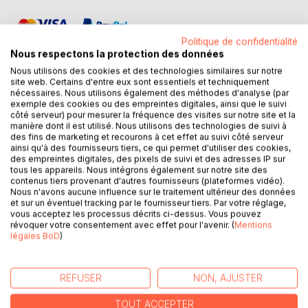
Politique de confidentialité
Nous respectons la protection des données
Nous utilisons des cookies et des technologies similaires sur notre
site web. Certains d'entre eux sont essentiels et techniquement
nécessaires. Nous utilisons également des méthodes d'analyse (par
DESCRIPTION
exemple des cookies ou des empreintes digitales, ainsi que le suivi
côté serveur) pour mesurer la fréquence des visites sur notre site et la
manière dont il est utilisé. Nous utilisons des technologies de suivi à
des fins de marketing et recourons à cet effet au suivi côté serveur
Grand Master .-. MA, uno degli ultimi tre grandi maestri
ainsi qu'à des fournisseurs tiers, ce qui permet d'utiliser des cookies,
dell'ordine magico dell'oracolo Atlantico, onora l'antica
des empreintes digitales, des pixels de suivi et des adresses IP sur
profezia e trasmette l'antica conoscenza magica
tous les appareils. Nous intégrons également sur notre site des
contenus tiers provenant d'autres fournisseurs (plateformes vidéo).
dell'ordine ermetico al mondo in una serie di lettere
Nous n'avons aucune influence sur le traitement ultérieur des données
d'insegnamento. Al vero adepto viene percò data la
et sur un éventuel tracking par le fournisseur tiers. Par votre réglage,
possibilità di seguire il sentiero Atlantico della conoscenza
vous acceptez les processus décrits ci-dessus. Vous pouvez
révoquer votre consentement avec effet pour l'avenir. (
Mentions
e di cambiare in modo sostenibile la propria vita.
légales BoD
)
Questa lettera d'insegnamento riguarda la capacità di
controllare i pensieri. Questa è la condizione per imparare
REFUSER
NON, AJUSTER
le altre capacità come la telepatia, l'espirazione a fini di
guarigione, l'influenza della materia con l'aiuto della forza di
TOUT ACCEPTER