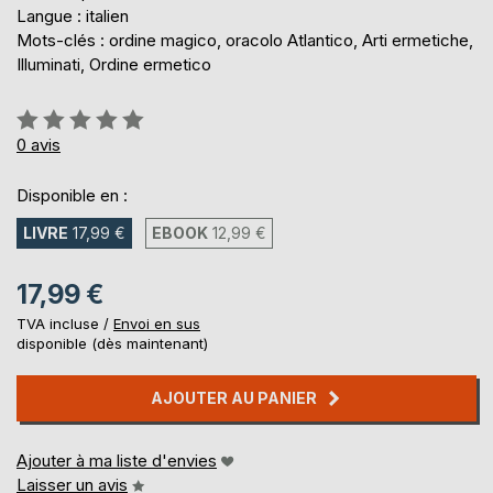
Langue : italien
Mots-clés : ordine magico, oracolo Atlantico, Arti ermetiche,
Illuminati, Ordine ermetico
Évaluation:
0%
0
avis
Disponible en :
LIVRE
17,99 €
EBOOK
12,99 €
17,99 €
TVA incluse /
Envoi en sus
disponible (dès maintenant)
AJOUTER AU PANIER
Ajouter à ma liste d'envies
Laisser un avis