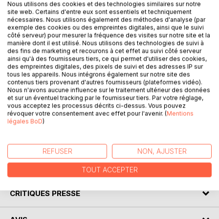
Nous utilisons des cookies et des technologies similaires sur notre
site web. Certains d'entre eux sont essentiels et techniquement
nécessaires. Nous utilisons également des méthodes d'analyse (par
exemple des cookies ou des empreintes digitales, ainsi que le suivi
côté serveur) pour mesurer la fréquence des visites sur notre site et la
DESCRIPTION
manière dont il est utilisé. Nous utilisons des technologies de suivi à
des fins de marketing et recourons à cet effet au suivi côté serveur
ainsi qu'à des fournisseurs tiers, ce qui permet d'utiliser des cookies,
des empreintes digitales, des pixels de suivi et des adresses IP sur
Venez découvrir La Princesse de Clèves de Madame de
tous les appareils. Nous intégrons également sur notre site des
La Fayette grâce à une analyse littéraire de référence !
contenus tiers provenant d'autres fournisseurs (plateformes vidéo).
Écrite par un spécialiste universitaire, cette fiche de lecture
Nous n'avons aucune influence sur le traitement ultérieur des données
est recommandée par de nombreux enseignants. Cet
et sur un éventuel tracking par le fournisseur tiers. Par votre réglage,
vous acceptez les processus décrits ci-dessus. Vous pouvez
ouvrage contient la biographie de l'écrivain, le résumé
révoquer votre consentement avec effet pour l'avenir. (
Mentions
détaillé, le mouvement littéraire, le contexte de publication
légales BoD
)
de l'oeuvre et l'analyse complète. Retrouvez tous nos
titres sur : www.fichedelecture.fr.
REFUSER
NON, AJUSTER
AUTEUR(S)
TOUT ACCEPTER
CRITIQUES PRESSE