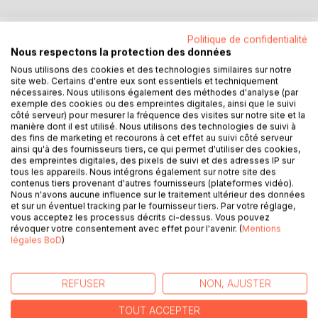
DESCRIPTION
Politique de confidentialité
Nous respectons la protection des données
Nous utilisons des cookies et des technologies similaires sur notre
Si l'origine d'une révolution est parfois rationnelle, il ne faut
site web. Certains d'entre eux sont essentiels et techniquement
pas oublier que les raisons invoquées pour la préparer
nécessaires. Nous utilisons également des méthodes d'analyse (par
exemple des cookies ou des empreintes digitales, ainsi que le suivi
n'agissent sur les foules qu'après s'être transformées en
côté serveur) pour mesurer la fréquence des visites sur notre site et la
sentiments. Avec la logique rationnelle, on peut montrer les
manière dont il est utilisé. Nous utilisons des technologies de suivi à
abus à détruire, mais pour mouvoir les multitudes, il faut
des fins de marketing et recourons à cet effet au suivi côté serveur
faire naître en elles des espérances. On n'y arrive que par
ainsi qu'à des fournisseurs tiers, ce qui permet d'utiliser des cookies,
des empreintes digitales, des pixels de suivi et des adresses IP sur
la mise enjeu d'éléments affectifs et mystiques, donnant à
tous les appareils. Nous intégrons également sur notre site des
l'homme la puissance d'agir. A l'époque de la Révolution
contenus tiers provenant d'autres fournisseurs (plateformes vidéo).
française, par exemple, la logique rationnelle, maniée par
Nous n'avons aucune influence sur le traitement ultérieur des données
et sur un éventuel tracking par le fournisseur tiers. Par votre réglage,
les philosophes, fit apparaître les inconvénients de l'ancien
vous acceptez les processus décrits ci-dessus. Vous pouvez
régime et suscita le désir d'en changer. La logique
révoquer votre consentement avec effet pour l'avenir. (
Mentions
mystique inspira la croyance dans les vertus d'une société
légales BoD
)
créée de toutes pièces d'après certains principes. La
logique affective déchaîna les passions contenues par des
freins séculaires et conduisit aux pires excès. La logique
REFUSER
NON, AJUSTER
collective domina les clubs et les assemblées et poussa
TOUT ACCEPTER
leurs membres à des actes que ni la logique rationnelle, ni