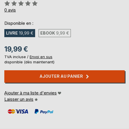
Évaluation:
0%
0
avis
Disponible en :
LIVRE
19,99 €
EBOOK
9,99 €
19,99 €
TVA incluse /
Envoi en sus
disponible (dès maintenant)
AJOUTER AU PANIER
Ajouter à ma liste d'envies
Laisser un avis