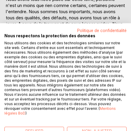
n'est un moins que rien comme certains, certaines peuvent
l'entendre. Nous sommes tous importants, nous avons
tous des qualités, des défauts, nous avons tous un rôle à
jouer. A nous de le trouver et de nous laisser guider . Nous
pouvons tous être meilleurs qu'un autre... Alors je te dis
Politique de confidentialité
ceci : "Tu es important dans ce monde, oui ta présence est
Nous respectons la protection des données
importante, n'en doute pas une seule seconde même si il y
Nous utilisons des cookies et des technologies similaires sur notre
site web. Certains d'entre eux sont essentiels et techniquement
a des expériences sur ton chemin de vie qui te laisseront
nécessaires. Nous utilisons également des méthodes d'analyse (par
penser le contraire. Tu as des graines à semer pour fleurir
exemple des cookies ou des empreintes digitales, ainsi que le suivi
ce monde avec ta propre personnalité. Arrose-les chaque
côté serveur) pour mesurer la fréquence des visites sur notre site et la
jour de bonté, de bonnes intentions, nourris-les d'amour à
manière dont il est utilisé. Nous utilisons des technologies de suivi à
des fins de marketing et recourons à cet effet au suivi côté serveur
n'en plus finir, la prospérité viendra à toi.
ainsi qu'à des fournisseurs tiers, ce qui permet d'utiliser des cookies,
La souffrance fait partie de la joie...Sauf que nous avons le
des empreintes digitales, des pixels de suivi et des adresses IP sur
choix, oui aussi dur soit-il de le dire, nous avons le choix de
tous les appareils. Nous intégrons également sur notre site des
contenus tiers provenant d'autres fournisseurs (plateformes vidéo).
laisser cette souffrance nous envahir ou de la transformer
Nous n'avons aucune influence sur le traitement ultérieur des données
en quelque chose de super puissant, en quelque chose de
et sur un éventuel tracking par le fournisseur tiers. Par votre réglage,
positif pour nous et pour les autres. Mais encore faut-il
vous acceptez les processus décrits ci-dessus. Vous pouvez
révoquer votre consentement avec effet pour l'avenir. (
Mentions
l'accepter, avoir les codes, trouver ses propres codes
légales BoD
)
pour se transformer car il est DIFFICILE mais pas
IMPOSSIBLE.