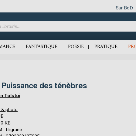
Sur BoD
MANCE
FANTASTIQUE
POÉSIE
PRATIQUE
PR
 Puissance des ténèbres
n Tolstoï
s & photo
UB
,0 KB
: filigrane