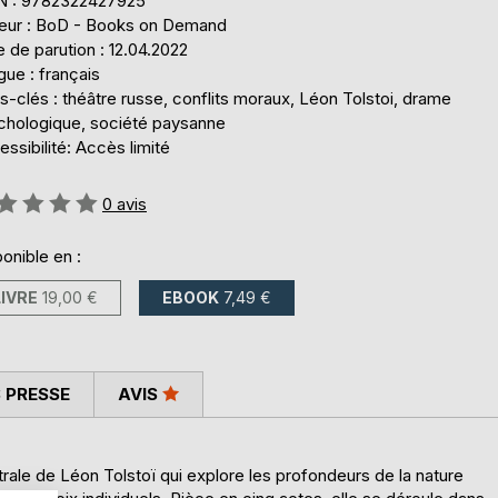
N : 9782322427925
teur : BoD - Books on Demand
 de parution : 12.04.2022
ue : français
-clés : théâtre russe, conflits moraux, Léon Tolstoi, drame
chologique, société paysanne
ssibilité: Accès limité
uation:
0
avis
onible en :
LIVRE
19,00 €
EBOOK
7,49 €
 PRESSE
AVIS
ale de Léon Tolstoï qui explore les profondeurs de la nature