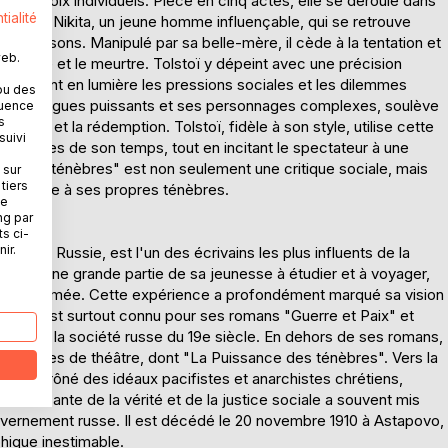
des choix individuels. Pièce en cinq actes, elle se déroule dans
tialité
toire suit Nikita, un jeune homme influençable, qui se retrouve
rahisons. Manipulé par sa belle-mère, il cède à la tentation et
web.
ltère et le meurtre. Tolstoï y dépeint avec une précision
 en mettant en lumière les pressions sociales et les dilemmes
ou des
rs ses dialogues puissants et ses personnages complexes, soulève
quence
s
epentir et la rédemption. Tolstoï, fidèle à son style, utilise cette
suivi
 religieuses de son temps, tout en incitant le spectateur à une
nce des ténèbres" est non seulement une critique sociale, mais
 sur
tiers
homme face à ses propres ténèbres.
ne
ng par
ts ci-
ir.
na, en Russie, est l'un des écrivains les plus influents de la
 a passé une grande partie de sa jeunesse à étudier et à voyager,
re de Crimée. Cette expérience a profondément marqué sa vision
olstoï est surtout connu pour ses romans "Guerre et Paix" et
les de la société russe du 19e siècle. En dehors de ses romans,
des pièces de théâtre, dont "La Puissance des ténèbres". Vers la
ple et prôné des idéaux pacifistes et anarchistes chrétiens,
 incessante de la vérité et de la justice sociale a souvent mis
gouvernement russe. Il est décédé le 20 novembre 1910 à Astapovo,
ophique inestimable.