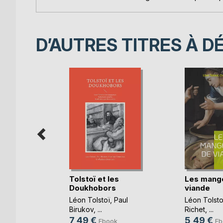
D’AUTRES TITRES À D
 de Clara
Tolstoï et les
Les mang
Doukhobors
viande
dy
Léon Tolstoï
,
Paul
Léon Tolsto
Birukov
, ...
Richet
, ...
k
7,49 €
5,49 €
Ebook
Eb