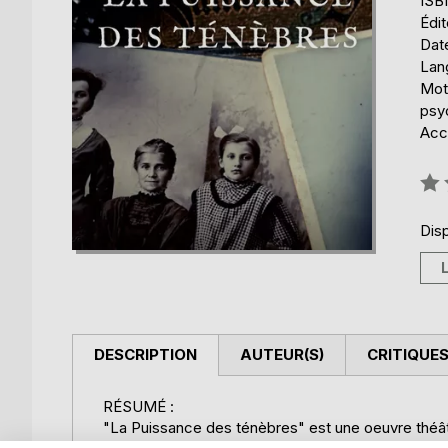
ISB
Édi
Date
Lang
Mots
psy
Acce
Éval
0%
Disp
DESCRIPTION
AUTEUR(S)
CRITIQUES
RÉSUMÉ :
"La Puissance des ténèbres" est une oeuvre théâtr