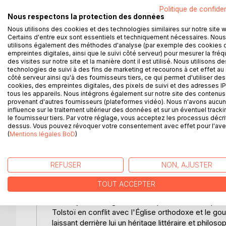
humaine, les conflits moraux et les conséquences 
Politique de confiden
un milieu paysan russe à la fin du 19e siècle. L'his
Nous respectons la protection des données
piégé dans un enchevêtrement de mensonges et de t
Nous utilisons des cookies et des technologies similaires sur notre site 
commet des actes impardonnables, notamment l'adu
Certains d'entre eux sont essentiels et techniquement nécessaires. Nous
chirurgicale la dégradation morale de Nikita, tout
utilisons également des méthodes d'analyse (par exemple des cookies 
éthiques auxquels il fait face. La pièce, à trave
empreintes digitales, ainsi que le suivi côté serveur) pour mesurer la fré
des visites sur notre site et la manière dont il est utilisé. Nous utilisons de
des questions universelles sur le bien et le mal, le r
technologies de suivi à des fins de marketing et recourons à cet effet au 
tragédie pour critiquer les institutions sociales et
côté serveur ainsi qu'à des fournisseurs tiers, ce qui permet d'utiliser des
introspection sur ses propres valeurs. "La Puissa
cookies, des empreintes digitales, des pixels de suivi et des adresses IP
tous les appareils. Nous intégrons également sur notre site des contenus 
aussi une exploration de la lutte intérieure de l'
provenant d'autres fournisseurs (plateformes vidéo). Nous n'avons aucu
influence sur le traitement ultérieur des données et sur un éventuel tracki
L'AUTEUR :
le fournisseur tiers. Par votre réglage, vous acceptez les processus décri
dessus. Vous pouvez révoquer votre consentement avec effet pour l'aven
Léon Tolstoï, né le 9 septembre 1828 à Iasnaïa Polia
(
Mentions légales BoD
)
littérature mondiale. Issu de la noblesse russe, il
avant de s'engager dans l'armée pendant la guer
du monde et a inspiré certaines de ses oeuvres. T
REFUSER
NON, AJUSTER
"Anna Karénine", qui sont des fresques monumenta
il a également écrit des essais, des nouvelles et 
TOUT ACCEPTER
fin de sa vie, Tolstoï a adopté un mode de vie sim
influençant des figures telles que Gandhi. Sa quête
Tolstoï en conflit avec l'Église orthodoxe et le 
laissant derrière lui un héritage littéraire et philos