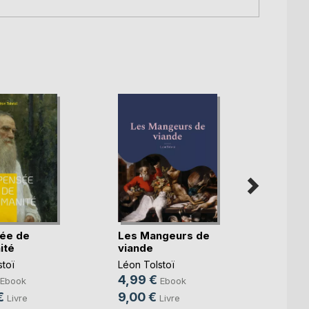
ée de
Les Mangeurs de
Les C
ité
viande
L'inté
toï
Léon Tolstoï
Léon T
4,99 €
6,99
Ebook
Ebook
€
9,00 €
18,0
Livre
Livre