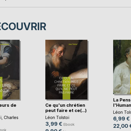
ÉCOUVRIR
La Pens
eurs de
Ce qu'un chrétien
l'Human
peut faire et ce(...)
Léon Tols
ï
,
Charles
Léon Tolstoï
6,99 €
3,99 €
Ebook
22,00 
ook