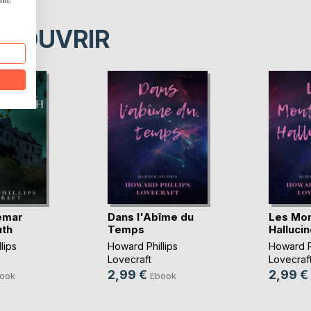
ÉCOUVRIR
emar
Dans l'Abîme du
Les Mo
uth
Temps
Halluci
lips
Howard Phillips
Howard Ph
Lovecraft
Lovecraf
2,99 €
2,99 €
ook
Ebook