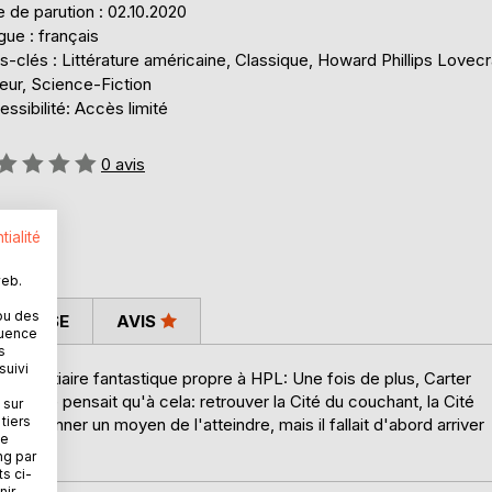
 de parution : 02.10.2020
ue : français
-clés : Littérature américaine, Classique, Howard Phillips Lovecr
eur, Science-Fiction
ssibilité: Accès limité
uation:
0
avis
tialité
web.
ou des
 PRESSE
AVIS
quence
s
suivi
u bestiaire fantastique propre à HPL: Une fois de plus, Carter
it, il ne pensait qu'à cela: retrouver la Cité du couchant, la Cité
 sur
tiers
lui donner un moyen de l'atteindre, mais il fallait d'abord arriver
ne
ng par
ts ci-
ir.