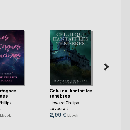
ntagnes
Celui qui hantait les
Air Fr
nées
ténèbres
Howard
illips
Howard Phillips
Lovecr
t
Lovecraft
2,99
2,99 €
Ebook
Ebook