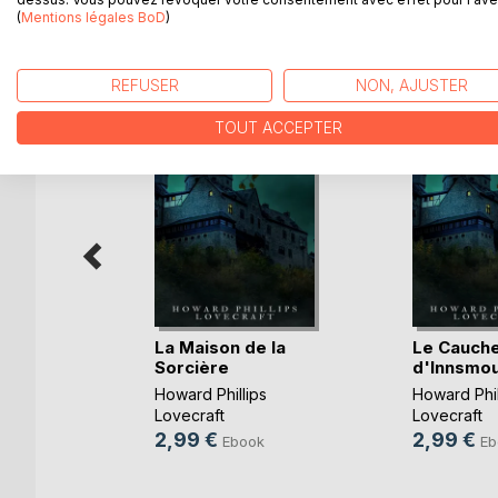
(
Mentions légales BoD
)
D’AUTRES TITRES À D
REFUSER
NON, AJUSTER
TOUT ACCEPTER
La Maison de la
Le Cauch
Sorcière
d'Innsmo
Howard Phillips
Howard Phil
Lovecraft
Lovecraft
2,99 €
2,99 €
Ebook
Eb
k
e