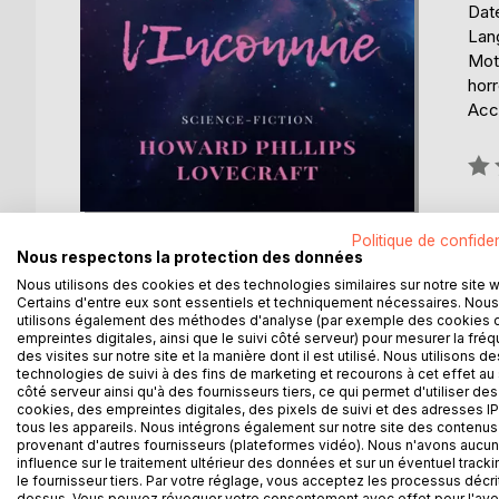
Date
Lang
Mots
horr
Acce
Éval
0%
Politique de confiden
Nous respectons la protection des données
Nous utilisons des cookies et des technologies similaires sur notre site 
Certains d'entre eux sont essentiels et techniquement nécessaires. Nous
utilisons également des méthodes d'analyse (par exemple des cookies 
DESCRIPTION
AUTEUR(S)
CRITIQUES
empreintes digitales, ainsi que le suivi côté serveur) pour mesurer la fré
des visites sur notre site et la manière dont il est utilisé. Nous utilisons de
technologies de suivi à des fins de marketing et recourons à cet effet au 
Un voyage dans les rêves, peuplé de monstres et d
côté serveur ainsi qu'à des fournisseurs tiers, ce qui permet d'utiliser des
s'approcha de la balustrade... Maintenant, jour et nu
cookies, des empreintes digitales, des pixels de suivi et des adresses IP
tous les appareils. Nous intégrons également sur notre site des contenus 
des Dieux anciens. Seule Kadath l'inconnue pourrait 
provenant d'autres fournisseurs (plateformes vidéo). Nous n'avons aucu
jusqu'au désert glacé...
influence sur le traitement ultérieur des données et sur un éventuel tracki
le fournisseur tiers. Par votre réglage, vous acceptez les processus décri
dessus. Vous pouvez révoquer votre consentement avec effet pour l'aven