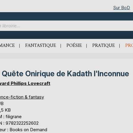
Sur BoD
MANCE
FANTASTIQUE
POÉSIE
PRATIQUE
PR
 Quête Onirique de Kadath l'Inconnue
ard Phillips Lovecraft
ence-fiction & fantasy
UB
,5 KB
: filigrane
N : 9782322252602
teur : Books on Demand