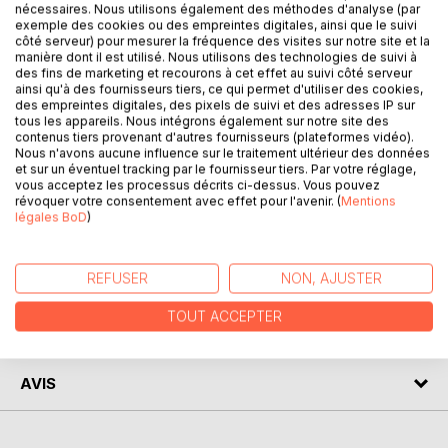
nécessaires. Nous utilisons également des méthodes d'analyse (par
exemple des cookies ou des empreintes digitales, ainsi que le suivi
DESCRIPTION
côté serveur) pour mesurer la fréquence des visites sur notre site et la
manière dont il est utilisé. Nous utilisons des technologies de suivi à
des fins de marketing et recourons à cet effet au suivi côté serveur
ainsi qu'à des fournisseurs tiers, ce qui permet d'utiliser des cookies,
Stacy aime les autres. Si vous l'appelez à l'aide, elle
des empreintes digitales, des pixels de suivi et des adresses IP sur
n'hésite pas une seconde. Toujours à l'écoute, c'est une
tous les appareils. Nous intégrons également sur notre site des
personne qui réfléchit avant de parler afin d'éviter de
contenus tiers provenant d'autres fournisseurs (plateformes vidéo).
Nous n'avons aucune influence sur le traitement ultérieur des données
blesser. Mais, à un moment donné dans sa vie, Stacy a
et sur un éventuel tracking par le fournisseur tiers. Par votre réglage,
décidé d'être seule avec ses chats, loin de toute
vous acceptez les processus décrits ci-dessus. Vous pouvez
civilisation.
révoquer votre consentement avec effet pour l'avenir. (
Mentions
légales BoD
)
Voici l'histoire de La Recluse.
AUTEUR(S)
REFUSER
NON, AJUSTER
TOUT ACCEPTER
CRITIQUES PRESSE
AVIS