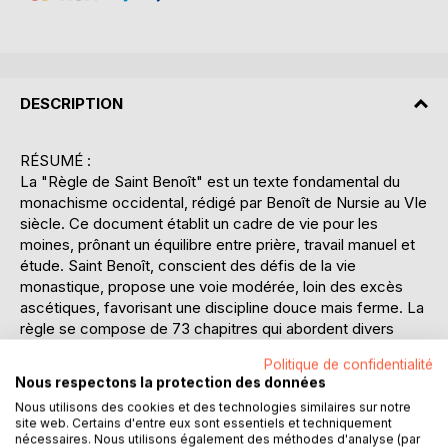
DESCRIPTION
RÉSUMÉ :
La "Règle de Saint Benoît" est un texte fondamental du
monachisme occidental, rédigé par Benoît de Nursie au VIe
siècle. Ce document établit un cadre de vie pour les
moines, prônant un équilibre entre prière, travail manuel et
étude. Saint Benoît, conscient des défis de la vie
monastique, propose une voie modérée, loin des excès
ascétiques, favorisant une discipline douce mais ferme. La
règle se compose de 73 chapitres qui abordent divers
aspects de la vie communautaire, tels que l'organisation du
Politique de confidentialité
monastère, la hiérarchie, la liturgie et la gestion des
Nous respectons la protection des données
ressources. L'accent est mis sur l'obéissance, l'humilité et
Nous utilisons des cookies et des technologies similaires sur notre
la stabilité, valeurs centrales pour atteindre une vie
site web. Certains d'entre eux sont essentiels et techniquement
spirituelle épanouie. Benoît insiste sur l'importance de
nécessaires. Nous utilisons également des méthodes d'analyse (par