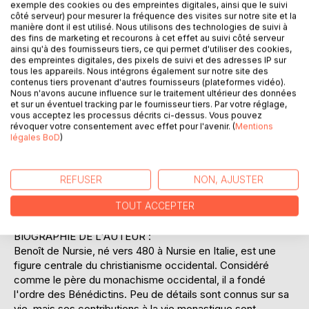
l'abbé, qui doit être un guide sage et juste pour ses
exemple des cookies ou des empreintes digitales, ainsi que le suivi
côté serveur) pour mesurer la fréquence des visites sur notre site et la
disciples. La règle offre également des directives
manière dont il est utilisé. Nous utilisons des technologies de suivi à
pratiques sur la gestion du temps et des ressources,
des fins de marketing et recourons à cet effet au suivi côté serveur
assurant ainsi la pérennité de la communauté. Ce texte,
ainsi qu'à des fournisseurs tiers, ce qui permet d'utiliser des cookies,
des empreintes digitales, des pixels de suivi et des adresses IP sur
bien que destiné initialement à un petit groupe de moines, a
tous les appareils. Nous intégrons également sur notre site des
eu une influence considérable sur le développement des
contenus tiers provenant d'autres fournisseurs (plateformes vidéo).
ordres monastiques en Europe. Il a façonné la vie religieuse
Nous n'avons aucune influence sur le traitement ultérieur des données
et sur un éventuel tracking par le fournisseur tiers. Par votre réglage,
pendant des siècles, établissant des standards de vie
vous acceptez les processus décrits ci-dessus. Vous pouvez
communautaire qui perdurent encore aujourd'hui. La
révoquer votre consentement avec effet pour l'avenir. (
Mentions
"Règle de Saint Benoît" demeure un guide spirituel et
légales BoD
)
pratique, alliant sagesse ancienne et pertinence
contemporaine, offrant une vision de la vie monastique
empreinte de paix, de discipline et de dévouement.
REFUSER
NON, AJUSTER
TOUT ACCEPTER
__________________________________________
BIOGRAPHIE DE L'AUTEUR :
Benoît de Nursie, né vers 480 à Nursie en Italie, est une
figure centrale du christianisme occidental. Considéré
comme le père du monachisme occidental, il a fondé
l'ordre des Bénédictins. Peu de détails sont connus sur sa
vie, mais ses contributions à la vie monastique sont