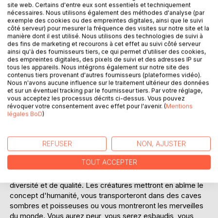
site web. Certains d'entre eux sont essentiels et techniquement
nécessaires. Nous utilisons également des méthodes d'analyse (par
exemple des cookies ou des empreintes digitales, ainsi que le suivi
côté serveur) pour mesurer la fréquence des visites sur notre site et la
manière dont il est utilisé. Nous utilisons des technologies de suivi à
des fins de marketing et recourons à cet effet au suivi côté serveur
ainsi qu'à des fournisseurs tiers, ce qui permet d'utiliser des cookies,
DESCRIPTION
des empreintes digitales, des pixels de suivi et des adresses IP sur
tous les appareils. Nous intégrons également sur notre site des
contenus tiers provenant d'autres fournisseurs (plateformes vidéo).
Après une longue errance, nos auteurs et artistes se sont
Nous n'avons aucune influence sur le traitement ultérieur des données
et sur un éventuel tracking par le fournisseur tiers. Par votre réglage,
confrontés aux créatures de leur imaginaire pour notre plus
vous acceptez les processus décrits ci-dessus. Vous pouvez
grand plaisir.
révoquer votre consentement avec effet pour l'avenir. (
Mentions
légales BoD
)
Avec le premier numéro, nous avons connu un beau
succès, ce qui nous a invité à continuer. Cette fois encore,
une centaine de participants ont répondu au rendez-vous
REFUSER
NON, AJUSTER
avec des textes et des illustrations inspirés et inspirants.
TOUT ACCEPTER
Une nouvelle fois, nous répondrons à notre promesse de
diversité et de qualité. Les créatures mettront en abîme le
concept d'humanité, vous transporteront dans des caves
sombres et poisseuses ou vous montreront les merveilles
du monde. Vous aurez peur, vous serez esbaudis, vous