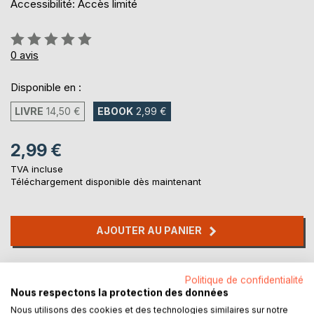
Accessibilité: Accès limité
Évaluation:
0%
0
avis
Disponible en :
LIVRE
14,50 €
EBOOK
2,99 €
2,99 €
TVA incluse
Téléchargement disponible dès maintenant
AJOUTER AU PANIER
Ajouter à ma liste d'envies
Politique de confidentialité
Laisser un avis
Nous respectons la protection des données
Nous utilisons des cookies et des technologies similaires sur notre