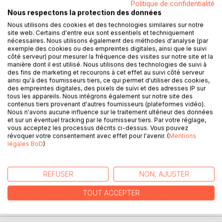
Politique de confidentialité
Nous respectons la protection des données
En lançant ce hors-série, nous ne savions pas à quoi nous
Nous utilisons des cookies et des technologies similaires sur notre
site web. Certains d'entre eux sont essentiels et techniquement
attendre. Combien de jeunes auteurs et artistes pourront
nécessaires. Nous utilisons également des méthodes d'analyse (par
répondre à cet appel ? Quel temps libre leur ménage leurs
exemple des cookies ou des empreintes digitales, ainsi que le suivi
études ? Oseront-ils se lancer ? La qualité sera-t-elle au
côté serveur) pour mesurer la fréquence des visites sur notre site et la
manière dont il est utilisé. Nous utilisons des technologies de suivi à
rendez-vous ?
des fins de marketing et recourons à cet effet au suivi côté serveur
ainsi qu'à des fournisseurs tiers, ce qui permet d'utiliser des cookies,
Nous étions bien naïfs et, maintenant que nous regardons
des empreintes digitales, des pixels de suivi et des adresses IP sur
le produit final, beaucoup d'entre nous se sont dit : "Ce
tous les appareils. Nous intégrons également sur notre site des
contenus tiers provenant d'autres fournisseurs (plateformes vidéo).
numéro est le plus beau de tous les numéros jusqu'alors !".
Nous n'avons aucune influence sur le traitement ultérieur des données
et sur un éventuel tracking par le fournisseur tiers. Par votre réglage,
De qualité semblable aux numéros réguliers, peuplés par le
vous acceptez les processus décrits ci-dessus. Vous pouvez
révoquer votre consentement avec effet pour l'avenir. (
Mentions
travail d'adultes parfois expérimentés, il sort des sentiers
légales BoD
)
battus et, surtout, ses oeuvres sont porteuses de quelque
chose d'imperceptible. Ces jeunes ont mis tout leur coeur
dans leur oeuvre et cela transparaît entre les lignes, nous
REFUSER
NON, AJUSTER
transporte, nous émeut.
TOUT ACCEPTER
Découvrez sans plus attendre le fruit de leur travail.