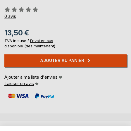
Évaluation:
0%
0
avis
13,50 €
TVA incluse /
Envoi en sus
disponible (dès maintenant)
AJOUTER AU PANIER
Ajouter à ma liste d'envies
Laisser un avis
DESCRIPTION