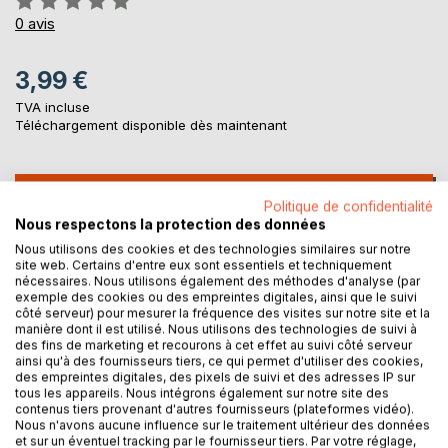
0%
0
avis
3,99 €
TVA incluse
Téléchargement disponible dès maintenant
AJOUTER AU PANIER
Politique de confidentialité
Nous respectons la protection des données
Nous utilisons des cookies et des technologies similaires sur notre
Ajouter à ma liste d'envies
site web. Certains d'entre eux sont essentiels et techniquement
Laisser un avis
nécessaires. Nous utilisons également des méthodes d'analyse (par
exemple des cookies ou des empreintes digitales, ainsi que le suivi
côté serveur) pour mesurer la fréquence des visites sur notre site et la
manière dont il est utilisé. Nous utilisons des technologies de suivi à
des fins de marketing et recourons à cet effet au suivi côté serveur
ainsi qu'à des fournisseurs tiers, ce qui permet d'utiliser des cookies,
des empreintes digitales, des pixels de suivi et des adresses IP sur
tous les appareils. Nous intégrons également sur notre site des
contenus tiers provenant d'autres fournisseurs (plateformes vidéo).
Nous n'avons aucune influence sur le traitement ultérieur des données
DESCRIPTION
et sur un éventuel tracking par le fournisseur tiers. Par votre réglage,