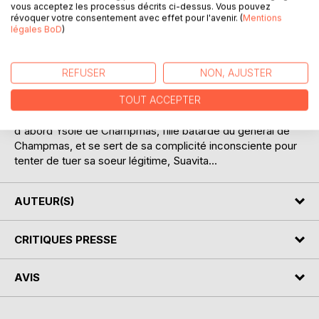
vous acceptez les processus décrits ci-dessus. Vous pouvez
révoquer votre consentement avec effet pour l'avenir. (
Mentions
Ce roman met en scène les tentatives criminelles des
légales BoD
)
Habits Noirs (que couvre Lecoq, alors devenu chef de la
Sûreté) contre la famille de Champmas, et contre la
richissime mais avare paysanne Mathurine Goret. L'appât,
REFUSER
NON, AJUSTER
dans les deux cas, est le «faux Louis XVII», rôle rempli
parmi les Habits noirs par plusieurs personnages
TOUT ACCEPTER
successifs. Celui-ci, qu'on appelle aussi M. Nicolas, séduit
d'abord Ysole de Champmas, fille bâtarde du général de
Champmas, et se sert de sa complicité inconsciente pour
tenter de tuer sa soeur légitime, Suavita...
AUTEUR(S)
CRITIQUES PRESSE
AVIS