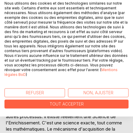
Nous utilisons des cookies et des technologies similaires sur notre
Laisser un avis
site web. Certains d'entre eux sont essentiels et techniquement
nécessaires. Nous utilisons également des méthodes d'analyse (par
exemple des cookies ou des empreintes digitales, ainsi que le suivi
côté serveur) pour mesurer la fréquence des visites sur notre site et la
manière dont il est utilisé. Nous utilisons des technologies de suivi à
des fins de marketing et recourons à cet effet au suivi côté serveur
ainsi qu'à des fournisseurs tiers, ce qui permet d'utiliser des cookies,
des empreintes digitales, des pixels de suivi et des adresses IP sur
tous les appareils. Nous intégrons également sur notre site des
DESCRIPTION
contenus tiers provenant d'autres fournisseurs (plateformes vidéo).
Nous n'avons aucune influence sur le traitement ultérieur des données
et sur un éventuel tracking par le fournisseur tiers. Par votre réglage,
vous acceptez les processus décrits ci-dessus. Vous pouvez
Les méthodes avancées dans ce livre sont pour les gens
révoquer votre consentement avec effet pour l'avenir. (
Mentions
dont le désir de richesses est assez fort pour surmonter la
légales BoD
)
paresse mentale et l'amour de la facilité pour pouvoir les
faire fonctionner. Cet ouvrage est pour ceux qui n'ont pas
trouvé le temps, les moyens ou l'occasion d'étudier la
REFUSER
NON, AJUSTER
métaphysique en profondeur, mais qui veulent des
résultats et souhaitent prendre les conclusions de la
TOUT ACCEPTER
science comme base pour agir, sans passer par tous les
autres processus. Il existe réellement une Science de
l'Enrichissement. C'est une science exacte, tout comme
les mathématiques. Le mécanisme d'acquisition de la