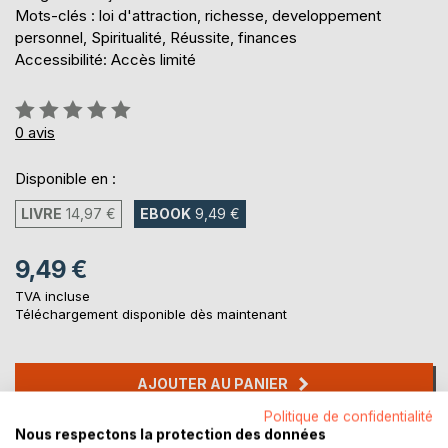
Mots-clés : loi d'attraction, richesse, developpement
personnel, Spiritualité, Réussite, finances
Accessibilité: Accès limité
Évaluation:
0%
0
avis
Disponible en :
LIVRE
14,97 €
EBOOK
9,49 €
9,49 €
TVA incluse
Téléchargement disponible dès maintenant
AJOUTER AU PANIER
Politique de confidentialité
Nous respectons la protection des données
Ajouter à ma liste d'envies