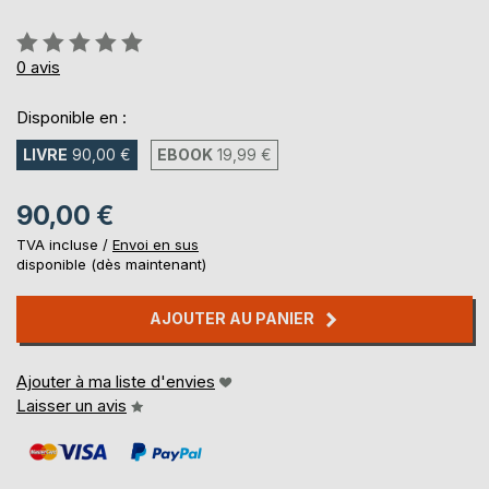
Évaluation:
0%
0
avis
Disponible en :
LIVRE
90,00 €
EBOOK
19,99 €
90,00 €
TVA incluse /
Envoi en sus
disponible (dès maintenant)
AJOUTER AU PANIER
Ajouter à ma liste d'envies
Laisser un avis