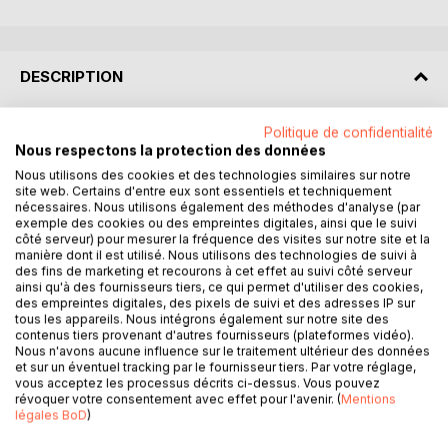
DESCRIPTION
Politique de confidentialité
LANET. Petit village des Hautes-Corbières, niché dans un
Nous respectons la protection des données
coude de la rivière Orbieu. De grandes familles
seigneuriales du Languedoc y élurent domicile par le passé
Nous utilisons des cookies et des technologies similaires sur notre
site web. Certains d'entre eux sont essentiels et techniquement
: la famille des Seigneurs de Termes, la famille Darse, la
nécessaires. Nous utilisons également des méthodes d'analyse (par
famille de Grave, la famille Dauceresses. Quelques années
exemple des cookies ou des empreintes digitales, ainsi que le suivi
avant la Révolution, le seigneur de l'époque, fort endetté,
côté serveur) pour mesurer la fréquence des visites sur notre site et la
manière dont il est utilisé. Nous utilisons des technologies de suivi à
choisit de marier une de ses filles à l'héritier d'une famille
des fins de marketing et recourons à cet effet au suivi côté serveur
roturière de Bugarach, Jean Barthe. Ce dernier ne pourra
ainsi qu'à des fournisseurs tiers, ce qui permet d'utiliser des cookies,
accéder à la noblesse, la Révolution ayant fait son oeuvre.
des empreintes digitales, des pixels de suivi et des adresses IP sur
tous les appareils. Nous intégrons également sur notre site des
Jean Barthe était mon ancêtre. C'est ainsi que fut transmis
contenus tiers provenant d'autres fournisseurs (plateformes vidéo).
dans notre famille, de génération en génération, l'imposant
Nous n'avons aucune influence sur le traitement ultérieur des données
Fonds des Seigneurs de Lanet.
et sur un éventuel tracking par le fournisseur tiers. Par votre réglage,
vous acceptez les processus décrits ci-dessus. Vous pouvez
Dans le premier tome, nous proposions une approche
révoquer votre consentement avec effet pour l'avenir. (
Mentions
historique et généalogique à partir de l'ensemble des
légales BoD
)
documents.