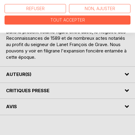
Le tome 2, déjà paru, entamait la publication intégrale du
fonds en présentant les documents 1 à 24, couvrant la
REFUSER
NON, AJUSTER
période 1215-1564.
Ce troisième volume poursuit la publication en présentant
TOUT ACCEPTER
les documents 25 à 68, couvrant la période 1566-1618.
Dans le présent volume figure entre autre, le Registre des
Reconnaissances de 1589 et de nombreux actes notariés
au profit du seigneur de Lanet François de Grave. Nous
pouvons y voir en filigrane l'expansion foncière entamée à
cette époque.
AUTEUR(S)
CRITIQUES PRESSE
AVIS