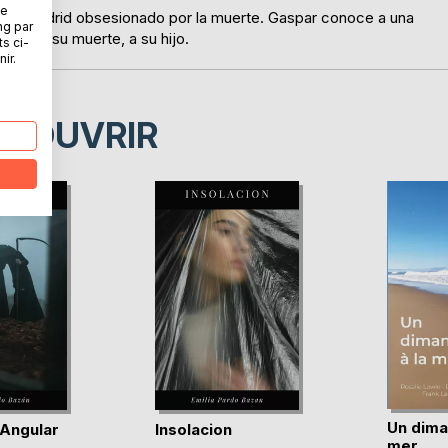
ne
to de Madrid obsesionado por la muerte. Gaspar conoce a una
ng par
tar, a su muerte, a su hijo.
ts ci-
ir.
ÉCOUVRIR
Un dima
 Angular
Insolacion
mer