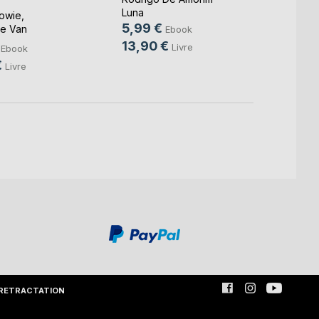
Naklusi
Luna
Lowie
,
13,9
5,99 €
e Van
Ebook
22,9
 ...
13,90 €
Livre
Ebook
€
Livre
RETRACTATION