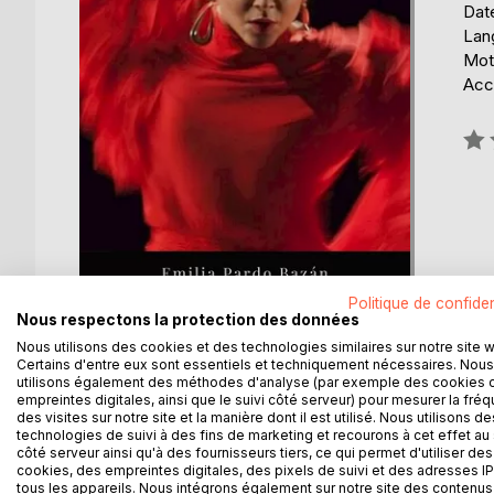
Date
Lan
Mots
Acce
Éval
0%
Politique de confiden
Nous respectons la protection des données
Nous utilisons des cookies et des technologies similaires sur notre site 
Certains d'entre eux sont essentiels et techniquement nécessaires. Nous
utilisons également des méthodes d'analyse (par exemple des cookies 
empreintes digitales, ainsi que le suivi côté serveur) pour mesurer la fré
DESCRIPTION
AUTEUR(S)
CRITIQUES
des visites sur notre site et la manière dont il est utilisé. Nous utilisons de
technologies de suivi à des fins de marketing et recourons à cet effet au 
côté serveur ainsi qu'à des fournisseurs tiers, ce qui permet d'utiliser des
Junto con "La quimera" y "Dulce sueño", "La siren
cookies, des empreintes digitales, des pixels de suivi et des adresses IP
tous les appareils. Nous intégrons également sur notre site des contenus 