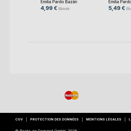
Emilia Pardo Bazán
Emilia Pard
ok
4,99 €
5,49 €
Ebook
Eb
e
CGV
PROTECTION DES DONNÉES
MENTIONS LÉGALES
L
© Books on Demand GmbH, 2026