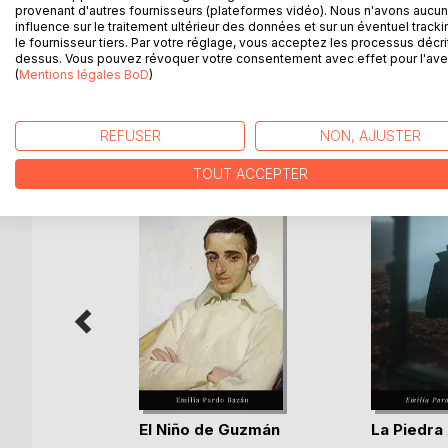
provenant d'autres fournisseurs (plateformes vidéo). Nous n'avons aucu
La novela cuenta la historia de Gaspar, un señori
influence sur le traitement ultérieur des données et sur un éventuel tracki
joven madre soltera muy enferma, y acaba por adop
le fournisseur tiers. Par votre réglage, vous acceptez les processus décri
dessus. Vous pouvez révoquer votre consentement avec effet pour l'aven
(
Mentions légales BoD
)
D’AUTRES TITRES À D
REFUSER
NON, AJUSTER
TOUT ACCEPTER
El Niño de Guzmán
La Piedra