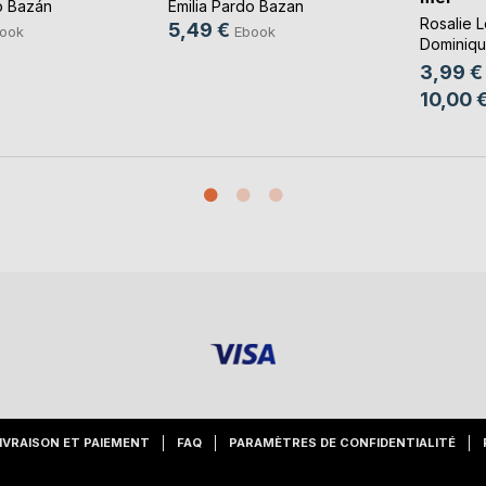
o Bazán
Emilia Pardo Bazan
Rosalie 
5,49 €
ook
Ebook
Dominiqu
Cotthem
,
3,99 €
10,00 
IVRAISON ET PAIEMENT
FAQ
PARAMÈTRES DE CONFIDENTIALITÉ