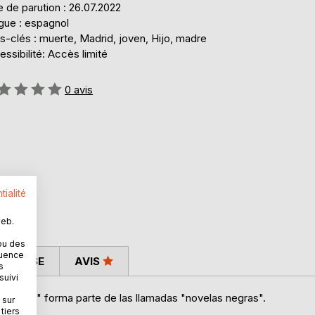
 de parution : 26.07.2022
gue : espagnol
-clés : muerte, Madrid, joven, Hijo, madre
ssibilité: Accès limité
uation:
0
avis
tialité
web.
ou des
quence
 PRESSE
AVIS
s
suivi
a negra" forma parte de las llamadas "novelas negras".
 sur
tiers