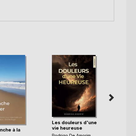
Les douleurs d'une
vie heureuse
nche à la
Bloom
Rodrigo De Amorim