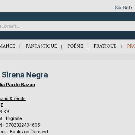
Sur BoD
MANCE
FANTASTIQUE
POÉSIE
PRATIQUE
PR
 Sirena Negra
lia Pardo Bazán
ans & récits
UB
,6 KB
: filigrane
N : 9782322404605
teur : Books on Demand