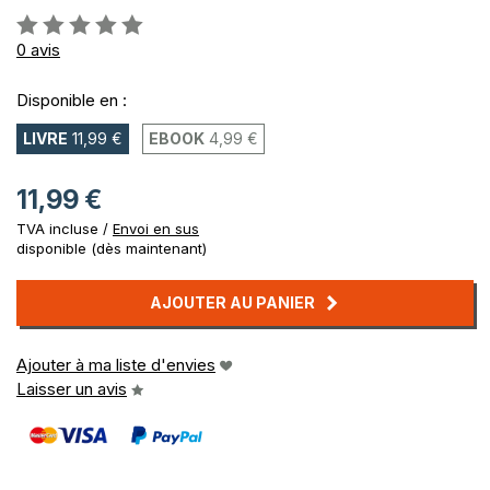
Évaluation:
0%
0
avis
Disponible en :
LIVRE
11,99 €
EBOOK
4,99 €
11,99 €
TVA incluse /
Envoi en sus
disponible (dès maintenant)
AJOUTER AU PANIER
Ajouter à ma liste d'envies
Laisser un avis