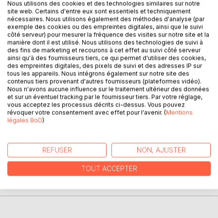
Nous utilisons des cookies et des technologies similaires sur notre
site web. Certains d'entre eux sont essentiels et techniquement
nécessaires. Nous utilisons également des méthodes d'analyse (par
exemple des cookies ou des empreintes digitales, ainsi que le suivi
DESCRIPTION
côté serveur) pour mesurer la fréquence des visites sur notre site et la
manière dont il est utilisé. Nous utilisons des technologies de suivi à
des fins de marketing et recourons à cet effet au suivi côté serveur
ainsi qu'à des fournisseurs tiers, ce qui permet d'utiliser des cookies,
Ce livre présente au lecteur, les principes ésotériques
des empreintes digitales, des pixels de suivi et des adresses IP sur
essentiels exposés selon la conception moderne. Les
tous les appareils. Nous intégrons également sur notre site des
Enseignants Suprêmes envoient à l'humanité des
contenus tiers provenant d'autres fournisseurs (plateformes vidéo).
Nous n'avons aucune influence sur le traitement ultérieur des données
réflexions pleines de sagesse sous un nouvel arrangement,
et sur un éventuel tracking par le fournisseur tiers. Par votre réglage,
en élargissant les frontières de sa connaissance.
vous acceptez les processus décrits ci-dessus. Vous pouvez
révoquer votre consentement avec effet pour l'avenir. (
Mentions
légales BoD
)
AUTEUR(S)
REFUSER
NON, AJUSTER
CRITIQUES PRESSE
TOUT ACCEPTER
AVIS