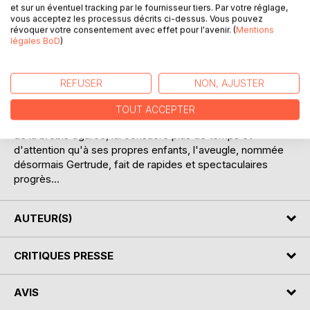
Le pasteur - le personnage n'a pas de nom dans le roman
et sur un éventuel tracking par le fournisseur tiers. Par votre réglage,
qui utilise sa fonction pour le désigner - recueille une jeune
vous acceptez les processus décrits ci-dessus. Vous pouvez
révoquer votre consentement avec effet pour l'avenir. (
Mentions
orpheline d'environ quinze ans, aveugle et, semble-t-il,
légales BoD
)
totalement dépourvue d'intelligence. Il se consacre à
l'éducation de l'enfant, dont il note les progrès dans son
journal. Il lui apprend la beauté du monde dont la
REFUSER
NON, AJUSTER
Symphonie pastorale de Beethoven, écoutée avec la jeune
fille lors d'un concert, lui fournit la métaphore. Grâce aux
TOUT ACCEPTER
soins attentifs du pasteur qui, se justifiant par la parabole
de la brebis égarée, lui consacre plus de temps et
d'attention qu'à ses propres enfants, l'aveugle, nommée
désormais Gertrude, fait de rapides et spectaculaires
progrès...
AUTEUR(S)
CRITIQUES PRESSE
AVIS