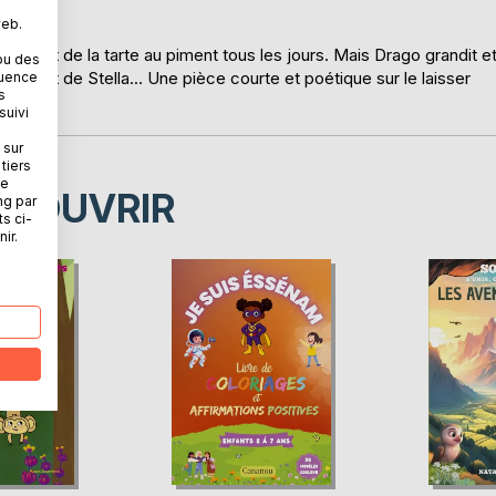
web.
lui sert de la tarte au piment tous les jours. Mais Drago grandit e
ou des
inquiet de Stella... Une pièce courte et poétique sur le laisser
quence
s
suivi
 sur
tiers
ne
ÉCOUVRIR
ng par
ts ci-
ir.