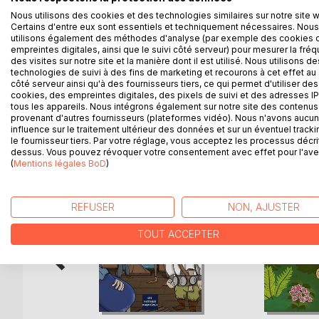
Nous utilisons des cookies et des technologies similaires sur notre site 
La tarte au piment
Certains d'entre eux sont essentiels et techniquement nécessaires. Nous
Drago est un jeune dragon apprivoisé par Stella qui 
utilisons également des méthodes d'analyse (par exemple des cookies 
souhaite découvrir d'autres choses, sous le regard 
empreintes digitales, ainsi que le suivi côté serveur) pour mesurer la fré
des visites sur notre site et la manière dont il est utilisé. Nous utilisons de
grandir.
technologies de suivi à des fins de marketing et recourons à cet effet au 
côté serveur ainsi qu'à des fournisseurs tiers, ce qui permet d'utiliser des
cookies, des empreintes digitales, des pixels de suivi et des adresses IP
tous les appareils. Nous intégrons également sur notre site des contenus 
provenant d'autres fournisseurs (plateformes vidéo). Nous n'avons aucu
D’AUTRES TITRES À D
influence sur le traitement ultérieur des données et sur un éventuel tracki
le fournisseur tiers. Par votre réglage, vous acceptez les processus décri
dessus. Vous pouvez révoquer votre consentement avec effet pour l'aven
(
Mentions légales BoD
)
REFUSER
NON, AJUSTER
TOUT ACCEPTER