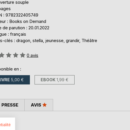
verture souple
pages
N : 9782322405749
teur : Books on Demand
 de parution : 20.01.2022
ue : français
-clés : dragon, stella, jeunesse, grandir, Théâtre
uation:
0
avis
onible en :
LIVRE
5,00 €
EBOOK
1,99 €
 PRESSE
AVIS
tialité