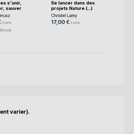
es s'unir,
Se lancer dans des
11,99
r, sauver
projets Nature (...)
5,99
erusz
Christel Lamy
€
17,00 €
Livre
Livre
Ebook
ent varier).