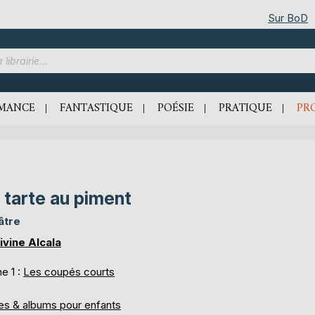
Sur BoD
MANCE
FANTASTIQUE
POÉSIE
PRATIQUE
PR
 tarte au piment
âtre
ivine Alcala
e 1 :
Les coupés courts
res & albums pour enfants