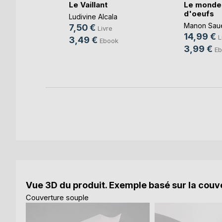
Le Vaillant
Le monde 
d'oeufs
one à
Ludivine Alcala
Manon Sau
7,50 €
Livre
14,99 €
d
L
3,49 €
Ebook
3,99 €
Eb
k
Vue 3D du produit. Exemple basé sur la couve
Couverture souple