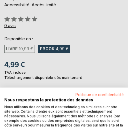
Accessibilité: Accès limité
Évaluation:
0%
0
avis
Disponible en :
LIVRE
10,99 €
EBOOK
4,99 €
4,99 €
TVA incluse
Téléchargement disponible dès maintenant
Politique de confidentialité
AJOUTER AU PANIER
Nous respectons la protection des données
Nous utilisons des cookies et des technologies similaires sur notre
site web. Certains d'entre eux sont essentiels et techniquement
Ajouter à ma liste d'envies
nécessaires. Nous utilisons également des méthodes d'analyse (par
Laisser un avis
exemple des cookies ou des empreintes digitales, ainsi que le suivi
côté serveur) pour mesurer la fréquence des visites sur notre site et la