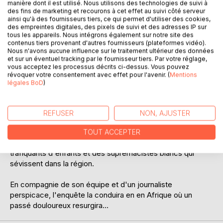
manière dont il est utilisé. Nous utilisons des technologies de suivi à
des fins de marketing et recourons à cet effet au suivi côté serveur
ainsi qu'à des fournisseurs tiers, ce qui permet d'utiliser des cookies,
des empreintes digitales, des pixels de suivi et des adresses IP sur
tous les appareils. Nous intégrons également sur notre site des
contenus tiers provenant d'autres fournisseurs (plateformes vidéo).
Nous n'avons aucune influence sur le traitement ultérieur des données
et sur un éventuel tracking par le fournisseur tiers. Par votre réglage,
DESCRIPTION
vous acceptez les processus décrits ci-dessus. Vous pouvez
révoquer votre consentement avec effet pour l'avenir. (
Mentions
légales BoD
)
Le petit-fils du sénateur des Alpes-de-Haute-Provence
décède dans un accident de la route. Dans sa voiture, les
gendarmes découvrent le corps d'un garçon noir.
REFUSER
NON, AJUSTER
La lieutenant-colonelle Alicia Cornet et les membres de la
TOUT ACCEPTER
brigade de Banon pisteront un compagnon d'Emmaüs, des
trafiquants d'enfants et des suprémacistes blancs qui
sévissent dans la région.
En compagnie de son équipe et d'un journaliste
perspicace, l'enquête la conduira en en Afrique où un
passé douloureux resurgira...