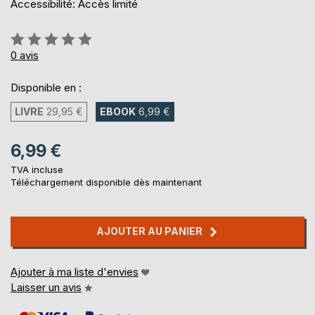
Accessibilité: Accès limité
Évaluation:
0%
0
avis
Disponible en :
LIVRE
29,95 €
EBOOK
6,99 €
6,99 €
TVA incluse
Téléchargement disponible dès maintenant
AJOUTER AU PANIER
Ajouter à ma liste d'envies
Laisser un avis