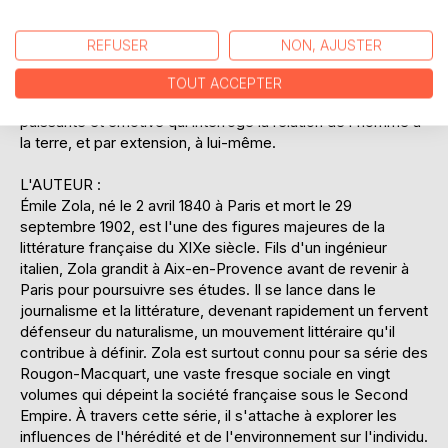
brutalité et la beauté de la nature humaine. À travers une
galerie de personnages hauts en couleur, l'auteur dresse
REFUSER
NON, AJUSTER
un tableau saisissant des passions et des rivalités qui
animent ce microcosme, tout en dénonçant les injustices
TOUT ACCEPTER
sociales et économiques. "La Terre" est une fresque
puissante et émotive qui interroge la relation de l'homme à
la terre, et par extension, à lui-même.
L'AUTEUR :
Émile Zola, né le 2 avril 1840 à Paris et mort le 29
septembre 1902, est l'une des figures majeures de la
littérature française du XIXe siècle. Fils d'un ingénieur
italien, Zola grandit à Aix-en-Provence avant de revenir à
Paris pour poursuivre ses études. Il se lance dans le
journalisme et la littérature, devenant rapidement un fervent
défenseur du naturalisme, un mouvement littéraire qu'il
contribue à définir. Zola est surtout connu pour sa série des
Rougon-Macquart, une vaste fresque sociale en vingt
volumes qui dépeint la société française sous le Second
Empire. À travers cette série, il s'attache à explorer les
influences de l'hérédité et de l'environnement sur l'individu.