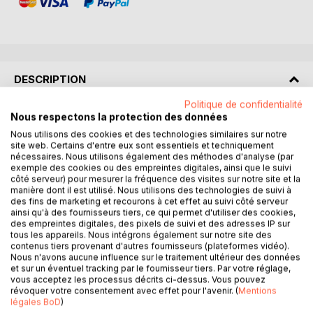
DESCRIPTION
Politique de confidentialité
Nous respectons la protection des données
RÉSUMÉ :
"La Terre" d'Émile Zola, quinzième roman de la série des
Nous utilisons des cookies et des technologies similaires sur notre
site web. Certains d'entre eux sont essentiels et techniquement
Rougon-Macquart, plonge le lecteur dans le monde rural
nécessaires. Nous utilisons également des méthodes d'analyse (par
de la fin du XIXe siècle. L'histoire se déroule dans le village
exemple des cookies ou des empreintes digitales, ainsi que le suivi
fictif de Rognes, où la vie des paysans est rythmée par les
côté serveur) pour mesurer la fréquence des visites sur notre site et la
manière dont il est utilisé. Nous utilisons des technologies de suivi à
saisons et les travaux agricoles. Au coeur de ce récit, Jean
des fins de marketing et recourons à cet effet au suivi côté serveur
Macquart, un vétéran de la guerre de 1870, s'installe
ainsi qu'à des fournisseurs tiers, ce qui permet d'utiliser des cookies,
comme ouvrier agricole chez les Fouan, une famille de
des empreintes digitales, des pixels de suivi et des adresses IP sur
tous les appareils. Nous intégrons également sur notre site des
paysans confrontée à la division de leurs terres. Les
contenus tiers provenant d'autres fournisseurs (plateformes vidéo).
conflits familiaux et les tensions sociales s'intensifient
Nous n'avons aucune influence sur le traitement ultérieur des données
autour de l'héritage et de l'exploitation des terres, révélant
et sur un éventuel tracking par le fournisseur tiers. Par votre réglage,
vous acceptez les processus décrits ci-dessus. Vous pouvez
les instincts primaires et les luttes intestines qui déchirent
révoquer votre consentement avec effet pour l'avenir. (
Mentions
la communauté. Zola explore avec une précision naturaliste
légales BoD
)
les complexités de la vie rurale, mettant en lumière la