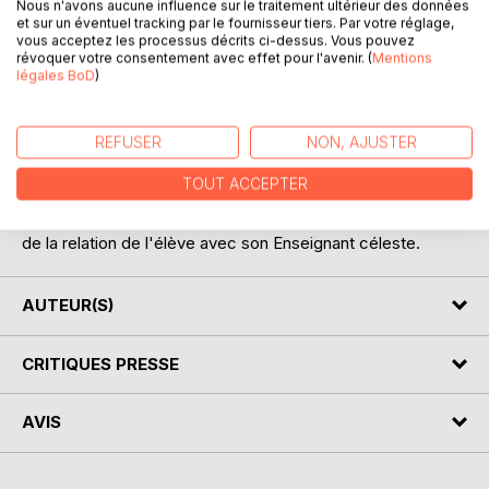
Nous n'avons aucune influence sur le traitement ultérieur des données
et sur un éventuel tracking par le fournisseur tiers. Par votre réglage,
vous acceptez les processus décrits ci-dessus. Vous pouvez
DESCRIPTION
révoquer votre consentement avec effet pour l'avenir. (
Mentions
légales BoD
)
Ce livre présente au lecteur les causes cosmiques de
l'apparition sur la Terre des gauchers, des somnambules,
REFUSER
NON, AJUSTER
de la dyslalie; il relate les particularités du développement
de la Nature, les mystères des noms cosmiques,
TOUT ACCEPTER
l'influence de l'alcool sur la vie humaine, la possibilité de
revenir dans le passé, et il parle également des subtilités
de la relation de l'élève avec son Enseignant céleste.
AUTEUR(S)
CRITIQUES PRESSE
AVIS