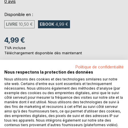
0%
0
avis
Disponible en :
LIVRE
10,50 €
EBOOK
4,99 €
4,99 €
TVA incluse
Téléchargement disponible dès maintenant
Politique de confidentialité
Nous respectons la protection des données
AJOUTER AU PANIER
Nous utilisons des cookies et des technologies similaires sur notre
site web. Certains d'entre eux sont essentiels et techniquement
nécessaires. Nous utilisons également des méthodes d'analyse (par
Ajouter à ma liste d'envies
exemple des cookies ou des empreintes digitales, ainsi que le suivi
Laisser un avis
côté serveur) pour mesurer la fréquence des visites sur notre site et la
manière dont il est utilisé. Nous utilisons des technologies de suivi à
des fins de marketing et recourons à cet effet au suivi côté serveur
ainsi qu'à des fournisseurs tiers, ce qui permet d'utiliser des cookies,
des empreintes digitales, des pixels de suivi et des adresses IP sur
tous les appareils. Nous intégrons également sur notre site des
contenus tiers provenant d'autres fournisseurs (plateformes vidéo).