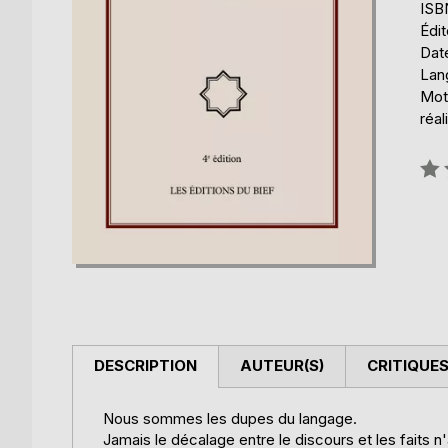
ISB
Édit
Date
Lang
Mots
réal
Éval
0%
DESCRIPTION
AUTEUR(S)
CRITIQUES
Nous sommes les dupes du langage.
Jamais le décalage entre le discours et les faits n