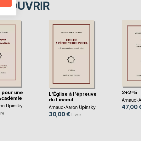
ÉCOUVRIR
 pour une
2+2=5
L'Église à l'épreuve
 Académie
du Linceul
Arnaud-A
on Upinsky
47,00 
Arnaud-Aaron Upinsky
vre
30,00 €
Livre