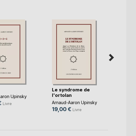
Le syndrome de
L'éni
l'ortolan
aron Upinsky
Arnaud
€
Arnaud-Aaron Upinsky
Livre
25,0
19,00 €
Livre