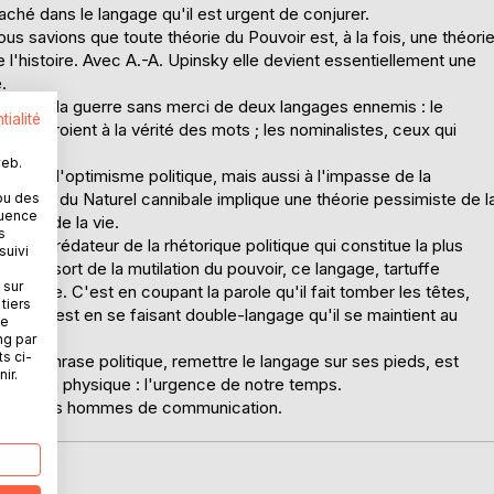
aché dans le langage qu'il est urgent de conjurer.
 savions que toute théorie du Pouvoir­ est, à la fois, une théori
 l'histoire. Avec A.-A. Upinsky elle devient essentiellement une
.
e comme la guerre sans merci de deux langages ennemis : le
tialité
 qui croient à la vérité des mots ; les nominalistes, ceux qui
web.
duit à l'optimisme politique, mais aussi à l'impasse de la
réaliste du Naturel­ cannibale implique une théorie pessimiste de l
ou des
quence
cative de la vie.
s
gage prédateur de la rhétorique politique qui constitue la plus
suivi
ps. Ressort de la mutilation du pouvoir, ce langage, tartuffe
 sur
thropie. C'est en coupant la parole qu'il fait tomber les têtes,
tiers
issant, c'est en se faisant double-langage qu'il se maintient au
ne
ng par
ts ci-
er la phrase politique, remettre le langage sur ses pieds, est
ir.
lle sinon physique : l'urgence de notre temps.
ques et des hommes de communication.