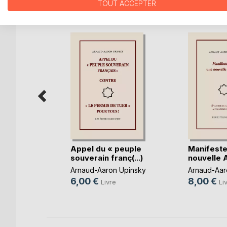
D’AUTRES TITRES À D
TOUT ACCEPTER
Appel du « peuple
Manifeste
souverain franç(...)
nouvelle
uet
Arnaud-Aaron Upinsky
Arnaud-Aar
e
6,00 €
8,00 €
Livre
Li
k