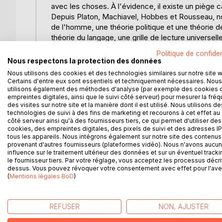
avec les choses. À l'évidence, il existe un piège c
Depuis Platon, Machiavel, Hobbes et Rousseau, nous
de l'homme, une théorie politique et une théorie de
théorie du langage, une grille de lecture universelle
Toute l'histoire de l'Humanité n'apparaît plus qu
Politique de confiden
Réalisme et le Nominalisme. Les réalistes sont ceux
Nous respectons la protection des données
croient au pouvoir des mots.
Nous utilisons des cookies et des technologies similaires sur notre site 
D'un côté, la thèse nominaliste du Bon sauvage con
Certains d'entre eux sont essentiels et techniquement nécessaires. Nous
philosophie de l'absurde. De l'autre côté, la thèse 
utilisons également des méthodes d'analyse (par exemple des cookies 
empreintes digitales, ainsi que le suivi côté serveur) pour mesurer la fré
politique mais, en revanche, une philosophie signifi
des visites sur notre site et la manière dont il est utilisé. Nous utilisons de
Aujourd'hui la thèse nominaliste domine dans le lan
technologies de suivi à des fins de marketing et recourons à cet effet au 
grande mystification intellectuelle de tous les tem
côté serveur ainsi qu'à des fournisseurs tiers, ce qui permet d'utiliser des
cookies, des empreintes digitales, des pixels de suivi et des adresses IP
souriant, mène la danse sous le masque de la philan
tous les appareils. Nous intégrons également sur notre site des contenus 
c'est en castrant le savoir qu'il rend l'esprit impu
provenant d'autres fournisseurs (plateformes vidéo). Nous n'avons aucu
pouvoir.
influence sur le traitement ultérieur des données et sur un éventuel tracki
le fournisseur tiers. Par votre réglage, vous acceptez les processus décri
Conjurer cette perversion du langage, pour renvers
dessus. Vous pouvez révoquer votre consentement avec effet pour l'aven
devenu aujourd'hui une question de survie spiritue
(
Mentions légales BoD
)
La tête coupée est le livre de chevet des politi
REFUSER
NON, AJUSTER