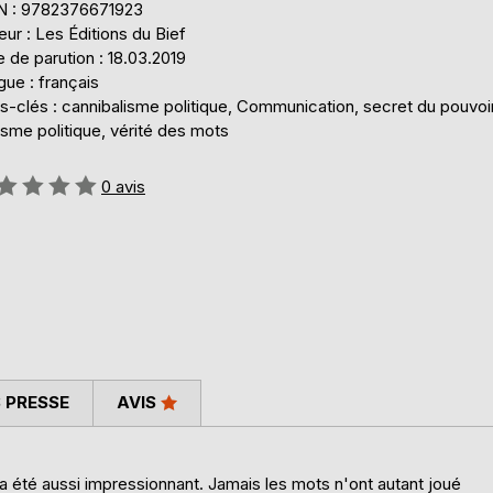
N : 9782376671923
eur : Les Éditions du Bief
 de parution : 18.03.2019
ue : français
-clés : cannibalisme politique, Communication, secret du pouvoir
isme politique, vérité des mots
uation:
0
avis
 PRESSE
AVIS
'a été aussi impressionnant. Jamais les mots n'ont autant joué