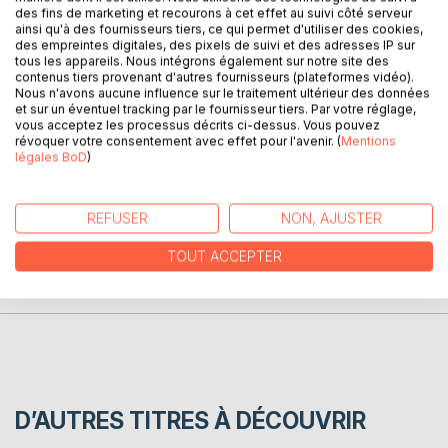
des fins de marketing et recourons à cet effet au suivi côté serveur
de support pour échanger sur ce sujet avec lequel nous ne
ainsi qu'à des fournisseurs tiers, ce qui permet d'utiliser des cookies,
sommes pas toujours à l'aise.
des empreintes digitales, des pixels de suivi et des adresses IP sur
Le but est de développer des notions de compréhension
tous les appareils. Nous intégrons également sur notre site des
contenus tiers provenant d'autres fournisseurs (plateformes vidéo).
sur ce mouvement intérieur. Quelles sont les sensations ? ;
Nous n'avons aucune influence sur le traitement ultérieur des données
quel est le message ? ; Comment faire pour se sentir en
et sur un éventuel tracking par le fournisseur tiers. Par votre réglage,
paix ? ; Comment les reconnaitre chez les autres ?
vous acceptez les processus décrits ci-dessus. Vous pouvez
révoquer votre consentement avec effet pour l'avenir. (
Mentions
légales BoD
)
AUTEUR(S)
REFUSER
NON, AJUSTER
CRITIQUES PRESSE
TOUT ACCEPTER
AVIS
D’AUTRES TITRES À DÉCOUVRIR