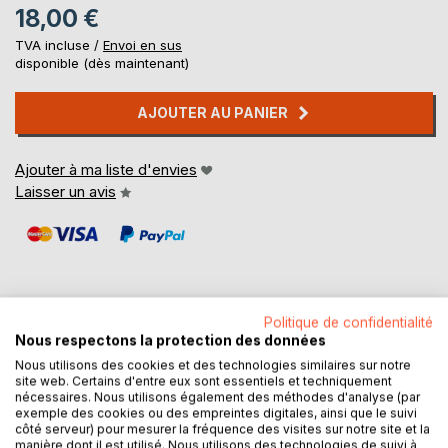
18,00 €
TVA incluse /
Envoi en sus
disponible (dès maintenant)
AJOUTER AU PANIER
Ajouter à ma liste d'envies
Laisser un avis
Politique de confidentialité
Nous respectons la protection des données
DESCRIPTION
Nous utilisons des cookies et des technologies similaires sur notre
site web. Certains d'entre eux sont essentiels et techniquement
nécessaires. Nous utilisons également des méthodes d'analyse (par
Ce livre explique de manière ludique les 4 principales
exemple des cookies ou des empreintes digitales, ainsi que le suivi
émotions (la joie, la peur, la colère, la tristesse) pour être
côté serveur) pour mesurer la fréquence des visites sur notre site et la
accessible aux plus petits comme aux plus grands. Il sert
manière dont il est utilisé. Nous utilisons des technologies de suivi à