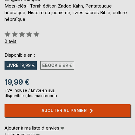
Mots-clés : Torah édition Zadoc Kahn, Pentateuque
hébraïque, Histoire du judaïsme, livres sacrés Bible, culture
hébraïque
Évaluation:
0%
0
avis
Disponible en :
LIVRE
19,99 €
EBOOK
9,99 €
19,99 €
TVA incluse /
Envoi en sus
disponible (dès maintenant)
AJOUTER AU PANIER
Ajouter à ma liste d'envies
Laisser un avis