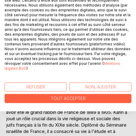
site web. Certains d'entre eux sont essentiels et techniquement
respectant leur profondeur et leur complexité. L'ouvrage
nécessaires. Nous utilisons également des méthodes d'analyse (par
s'adresse autant aux érudits qu'aux novices, offrant une
exemple des cookies ou des empreintes digitales, ainsi que le suivi
côté serveur) pour mesurer la fréquence des visites sur notre site et la
interprétation qui vise à enrichir la compréhension de
manière dont il est utilisé. Nous utilisons des technologies de suivi à
chacun. La Torah est non seulement un texte religieux,
des fins de marketing et recourons à cet effet au suivi côté serveur
mais aussi un document historique et culturel qui a
ainsi qu'à des fournisseurs tiers, ce qui permet d'utiliser des cookies,
des empreintes digitales, des pixels de suivi et des adresses IP sur
influencé des générations à travers le monde. Cette
tous les appareils. Nous intégrons également sur notre site des
édition, par son érudition et sa clarté, rend hommage à la
contenus tiers provenant d'autres fournisseurs (plateformes vidéo).
richesse et à la sagesse intemporelles de la tradition
Nous n'avons aucune influence sur le traitement ultérieur des données
et sur un éventuel tracking par le fournisseur tiers. Par votre réglage,
hébraïque. Elle invite le lecteur à une exploration spirituelle
vous acceptez les processus décrits ci-dessus. Vous pouvez
et intellectuelle, tout en respectant la rigueur factuelle et la
révoquer votre consentement avec effet pour l'avenir. (
Mentions
profondeur des écritures sacrées.
légales BoD
)
__________________________________________
REFUSER
NON, AJUSTER
Zadoc Kahn, né le 18 février 1839 à Mommenheim et
TOUT ACCEPTER
décédé le 8 décembre 1905 à Paris, est une figure
marquante du judaïsme en France. Il est surtout connu pour
avoir été le grand rabbin de France de 1889 à 1905. Kahn a
joué un rôle crucial dans la vie religieuse et sociale des
juifs français à la fin du XIXe siècle. Diplômé du Séminaire
israélite de France, il a consacré sa vie à l'étude et à