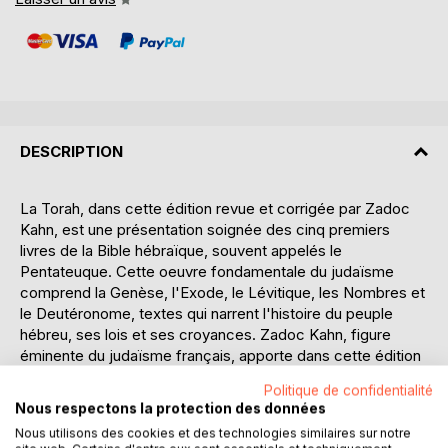
DESCRIPTION
La Torah, dans cette édition revue et corrigée par Zadoc
Kahn, est une présentation soignée des cinq premiers
livres de la Bible hébraïque, souvent appelés le
Pentateuque. Cette oeuvre fondamentale du judaïsme
comprend la Genèse, l'Exode, le Lévitique, les Nombres et
le Deutéronome, textes qui narrent l'histoire du peuple
hébreu, ses lois et ses croyances. Zadoc Kahn, figure
éminente du judaïsme français, apporte dans cette édition
une introduction précieuse qui éclaire le contexte
Politique de confidentialité
historique et théologique de la Torah. En outre, ses
Nous respectons la protection des données
conseils de lecture permettent une approche plus
Nous utilisons des cookies et des technologies similaires sur notre
accessible et réfléchie de ces textes anciens, tout en